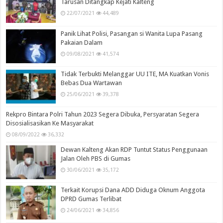
Tarusan Ditangkap Kejati Kalteng
22/07/2021
44,489
Panik Lihat Polisi, Pasangan si Wanita Lupa Pasang
Pakaian Dalam
09/08/2021
41,574
Tidak Terbukti Melanggar UU ITE, MA Kuatkan Vonis
Bebas Dua Wartawan
25/06/2021
39,378
Rekpro Bintara Polri Tahun 2023 Segera Dibuka, Persyaratan Segera
Disosialisasikan Ke Masyarakat
08/09/2022
36,332
Dewan Kalteng Akan RDP Tuntut Status Penggunaan
Jalan Oleh PBS di Gumas
30/06/2021
35,172
Terkait Korupsi Dana ADD Diduga Oknum Anggota
DPRD Gumas Terlibat
24/06/2021
34,856