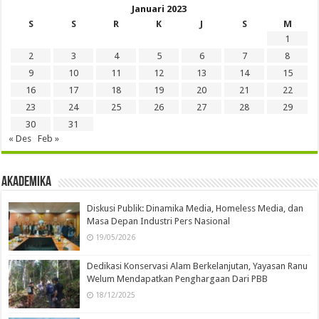
Januari 2023
S
S
R
K
J
S
M
1
2
3
4
5
6
7
8
9
10
11
12
13
14
15
16
17
18
19
20
21
22
23
24
25
26
27
28
29
30
31
« Des
Feb »
Akademika
Diskusi Publik: Dinamika Media, Homeless Media, dan
Masa Depan Industri Pers Nasional
19/05/2026
Dedikasi Konservasi Alam Berkelanjutan, Yayasan Ranu
Welum Mendapatkan Penghargaan Dari PBB
18/12/2025