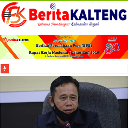
Viral! Selama Dua Bulan Lebih Siltap Serta Tunjangan Pemdes dan BPD di Barse