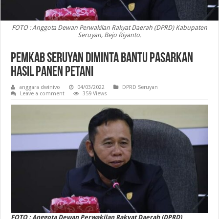
FOTO : Anggota Dewan Perwakilan Rakyat Daerah (DPRD) Kabupaten
Seruyan, Bejo Riyanto.
Pemkab Seruyan Diminta Bantu Pasarkan
Hasil Panen Petani
anggara dwinivo
04/03/2022
DPRD Seruyan
Leave a comment
359 Views
FOTO : Anggota Dewan Perwakilan Rakyat Daerah (DPRD)