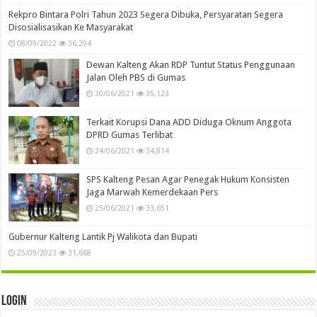
Rekpro Bintara Polri Tahun 2023 Segera Dibuka, Persyaratan Segera
Disosialisasikan Ke Masyarakat
08/09/2022
36,294
Dewan Kalteng Akan RDP Tuntut Status Penggunaan
Jalan Oleh PBS di Gumas
30/06/2021
35,123
Terkait Korupsi Dana ADD Diduga Oknum Anggota
DPRD Gumas Terlibat
24/06/2021
34,814
SPS Kalteng Pesan Agar Penegak Hukum Konsisten
Jaga Marwah Kemerdekaan Pers
25/06/2021
33,651
Gubernur Kalteng Lantik Pj Walikota dan Bupati
25/09/2023
31,668
Login