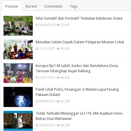
Popular
Recent
Comments
Tags
Nilai Sumatif dan Formatif Tentukan Kelulusan Siswa
30/04/2023
72,467
Masukan Salam Dayak Dalam Pelajaran Muatan Lokal
11/11/2021
58,267
Korupsi Rp1 M Lebih, Kades dan Bendahara Desa
Tarusan Ditangkap Kejati Kalteng
22/07/2021
44,425
Panik Lihat Polisi, Pasangan si Wanita Lupa Pasang
Pakaian Dalam
09/08/2021
41,529
Tidak Terbukti Melanggar UU ITE, MA Kuatkan Vonis
Bebas Dua Wartawan
25/06/2021
39,328