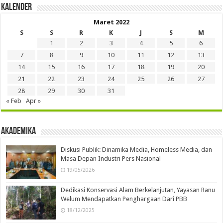
Kalender
Maret 2022
S
S
R
K
J
S
M
1
2
3
4
5
6
7
8
9
10
11
12
13
14
15
16
17
18
19
20
21
22
23
24
25
26
27
28
29
30
31
« Feb
Apr »
Akademika
Diskusi Publik: Dinamika Media, Homeless Media, dan
Masa Depan Industri Pers Nasional
19/05/2026
Dedikasi Konservasi Alam Berkelanjutan, Yayasan Ranu
Welum Mendapatkan Penghargaan Dari PBB
18/12/2025