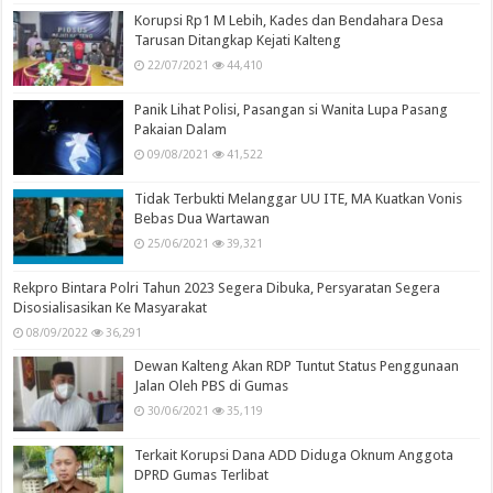
Korupsi Rp1 M Lebih, Kades dan Bendahara Desa
Tarusan Ditangkap Kejati Kalteng
22/07/2021
44,410
Panik Lihat Polisi, Pasangan si Wanita Lupa Pasang
Pakaian Dalam
09/08/2021
41,522
Tidak Terbukti Melanggar UU ITE, MA Kuatkan Vonis
Bebas Dua Wartawan
25/06/2021
39,321
Rekpro Bintara Polri Tahun 2023 Segera Dibuka, Persyaratan Segera
Disosialisasikan Ke Masyarakat
08/09/2022
36,291
Dewan Kalteng Akan RDP Tuntut Status Penggunaan
Jalan Oleh PBS di Gumas
30/06/2021
35,119
Terkait Korupsi Dana ADD Diduga Oknum Anggota
DPRD Gumas Terlibat