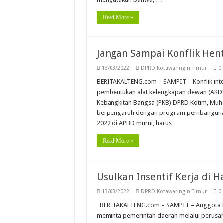
Read More »
Jangan Sampai Konflik He
13/03/2022
DPRD Kotawaringin Timur
0
BERITAKALTENG.com – SAMPIT – Konflik inter
pembentukan alat kelengkapan dewan (AKD), 
Kebangkitan Bangsa (PKB) DPRD Kotim, Muh
berpengaruh dengan program pembangunan
2022 di APBD murni, harus …
Read More »
Usulkan Insentif Kerja di Ha
13/03/2022
DPRD Kotawaringin Timur
0
BERITAKALTENG.com – SAMPIT – Anggota DP
meminta pemerintah daerah melalui perusaha