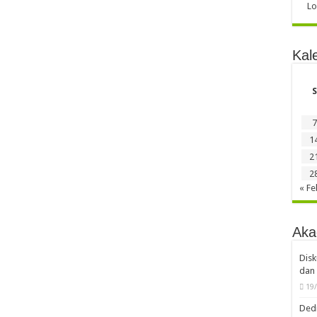
Lo
Kal
S
7
1
2
2
« Fe
Aka
Disk
dan 
19
Dedi