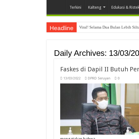
Terkini
Kalteng
Edukasi & Riste
Headline
Viral! Selama Dua Bulan Lebih Sil
Daily Archives:
13/03/2
Faskes di Dapil II Butuh P
13/03/2022
DPRD Seruyan
0
mengatakan bahwa, …