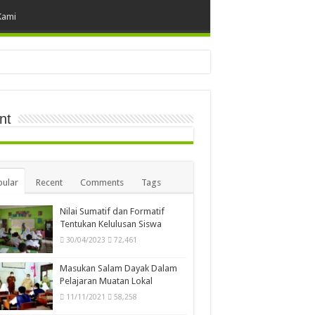
Kami
nt
ular
Recent
Comments
Tags
Nilai Sumatif dan Formatif
Tentukan Kelulusan Siswa
30/04/2023
72,461
Masukan Salam Dayak Dalam
Pelajaran Muatan Lokal
11/11/2021
58,258