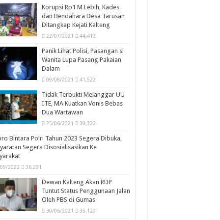
Korupsi Rp1 M Lebih, Kades
dan Bendahara Desa Tarusan
Ditangkap Kejati Kalteng
22/07/2021
44,412
Panik Lihat Polisi, Pasangan si
Wanita Lupa Pasang Pakaian
Dalam
09/08/2021
41,522
Tidak Terbukti Melanggar UU
ITE, MA Kuatkan Vonis Bebas
Dua Wartawan
25/06/2021
39,322
ro Bintara Polri Tahun 2023 Segera Dibuka,
yaratan Segera Disosialisasikan Ke
yarakat
/09/2022
36,291
Dewan Kalteng Akan RDP
Tuntut Status Penggunaan Jalan
Oleh PBS di Gumas
30/06/2021
35,120