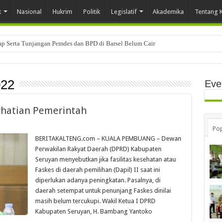
k
Nasional
Hukrim
Politik
Legislatif
Akademika
Tentang 
tap Serta Tunjangan Pemdes dan BPD di Barsel Belum Cair
022
Eve
erhatian Pemerintah
Pop
BERITAKALTENG.com – KUALA PEMBUANG – Dewan
Perwakilan Rakyat Daerah (DPRD) Kabupaten
Seruyan menyebutkan jika fasilitas kesehatan atau
Faskes di daerah pemilihan (Dapil) II saat ini
diperlukan adanya peningkatan. Pasalnya, di
daerah setempat untuk penunjang Faskes dinilai
masih belum tercukupi. Wakil Ketua I DPRD
Kabupaten Seruyan, H. Bambang Yantoko