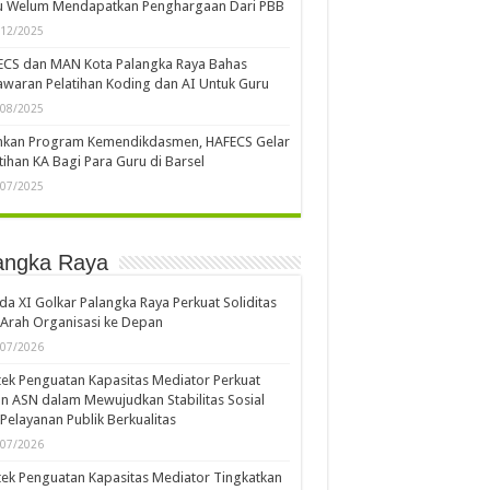
u Welum Mendapatkan Penghargaan Dari PBB
/12/2025
ECS dan MAN Kota Palangka Raya Bahas
waran Pelatihan Koding dan AI Untuk Guru
/08/2025
ankan Program Kemendikdasmen, HAFECS Gelar
tihan KA Bagi Para Guru di Barsel
/07/2025
angka Raya
a XI Golkar Palangka Raya Perkuat Soliditas
Arah Organisasi ke Depan
/07/2026
ek Penguatan Kapasitas Mediator Perkuat
n ASN dalam Mewujudkan Stabilitas Sosial
Pelayanan Publik Berkualitas
/07/2026
ek Penguatan Kapasitas Mediator Tingkatkan