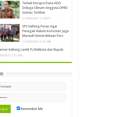
Terkait Korupsi Dana ADD
Diduga Oknum Anggota DPRD
Gumas Terlibat
24/06/2021
34,811
SPS Kalteng Pesan Agar
Penegak Hukum Konsisten Jaga
Marwah Kemerdekaan Pers
25/06/2021
33,648
rnur Kalteng Lantik Pj Walikota dan Bupati
/09/2023
31,666
in
Remember Me