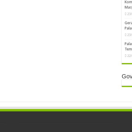
Komp
Mas
23
Ger
Pala
23
Pala
Temb
22
Gov