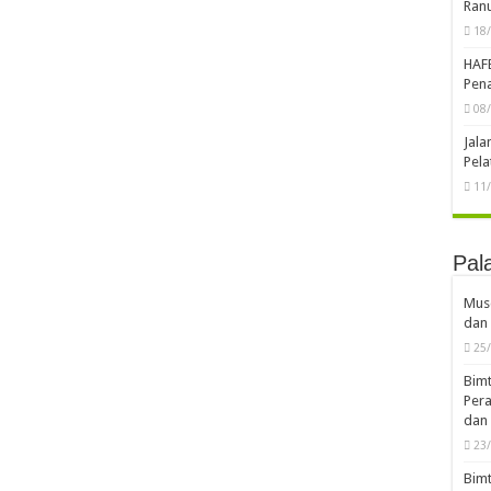
Ran
18
HAF
Pena
08
Jal
Pela
11
Pal
Musd
dan 
25
Bimt
Pera
dan 
23
Bimt