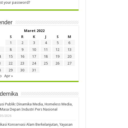
st your password?
ender
Maret 2022
S
R
K
J
S
M
1
2
3
4
5
6
8
9
10
11
12
13
4
15
16
17
18
19
20
1
22
23
24
25
26
27
8
29
30
31
b
Apr »
demika
usi Publik: Dinamika Media, Homeless Media,
Masa Depan Industri Pers Nasional
/05/2026
kasi Konservasi Alam Berkelanjutan, Yayasan