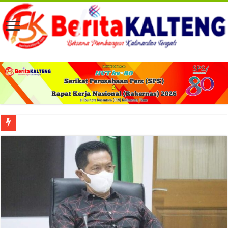
Viral! Selama Dua Bulan Lebih Siltap Serta Tunjangan Pemdes dan BPD di Barse