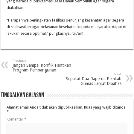
yang berada di puskesmas Desa Danau Sembuluh agar segera
diaktifkan.
“Harapannya peningkatan fasilitas penunjang kesehatan agar segera
di realisasikan agar pelayanan kesehatan kepada masyarakat dapat di
lakukan secara optimal,” pungkasnya. (tri/arl)
Previous
Jangan Sampai Konflik Hentikan
Program Pembangunan
Next
Sepakat Dua Raperda Pemkab
Gumas Lanjut Dibahas
Tinggalkan Balasan
Alamat email Anda tidak akan dipublikasikan.
Ruas yang wajib ditandai
*
Komentar
*