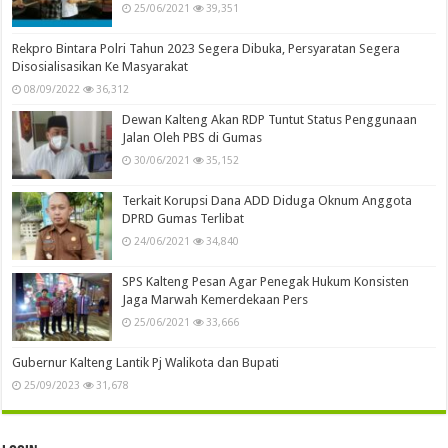
25/06/2021
39,351
Rekpro Bintara Polri Tahun 2023 Segera Dibuka, Persyaratan Segera
Disosialisasikan Ke Masyarakat
08/09/2022
36,312
Dewan Kalteng Akan RDP Tuntut Status Penggunaan
Jalan Oleh PBS di Gumas
30/06/2021
35,152
Terkait Korupsi Dana ADD Diduga Oknum Anggota
DPRD Gumas Terlibat
24/06/2021
34,840
SPS Kalteng Pesan Agar Penegak Hukum Konsisten
Jaga Marwah Kemerdekaan Pers
25/06/2021
33,666
Gubernur Kalteng Lantik Pj Walikota dan Bupati
25/09/2023
31,678