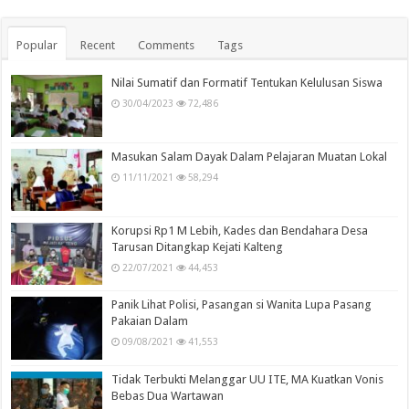
Popular
Recent
Comments
Tags
Nilai Sumatif dan Formatif Tentukan Kelulusan Siswa
30/04/2023
72,486
Masukan Salam Dayak Dalam Pelajaran Muatan Lokal
11/11/2021
58,294
Korupsi Rp1 M Lebih, Kades dan Bendahara Desa
Tarusan Ditangkap Kejati Kalteng
22/07/2021
44,453
Panik Lihat Polisi, Pasangan si Wanita Lupa Pasang
Pakaian Dalam
09/08/2021
41,553
Tidak Terbukti Melanggar UU ITE, MA Kuatkan Vonis
Bebas Dua Wartawan