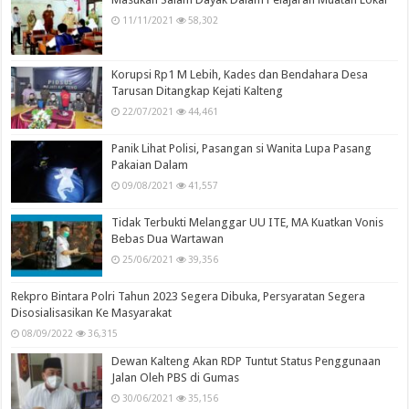
11/11/2021
58,302
Korupsi Rp1 M Lebih, Kades dan Bendahara Desa
Tarusan Ditangkap Kejati Kalteng
22/07/2021
44,461
Panik Lihat Polisi, Pasangan si Wanita Lupa Pasang
Pakaian Dalam
09/08/2021
41,557
Tidak Terbukti Melanggar UU ITE, MA Kuatkan Vonis
Bebas Dua Wartawan
25/06/2021
39,356
Rekpro Bintara Polri Tahun 2023 Segera Dibuka, Persyaratan Segera
Disosialisasikan Ke Masyarakat
08/09/2022
36,315
Dewan Kalteng Akan RDP Tuntut Status Penggunaan
Jalan Oleh PBS di Gumas
30/06/2021
35,156