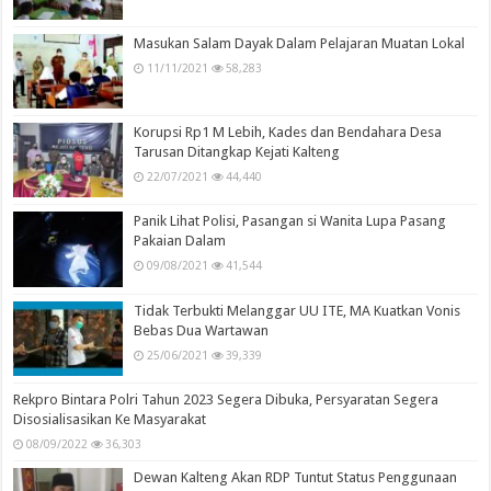
Masukan Salam Dayak Dalam Pelajaran Muatan Lokal
11/11/2021
58,283
Korupsi Rp1 M Lebih, Kades dan Bendahara Desa
Tarusan Ditangkap Kejati Kalteng
22/07/2021
44,440
Panik Lihat Polisi, Pasangan si Wanita Lupa Pasang
Pakaian Dalam
09/08/2021
41,544
Tidak Terbukti Melanggar UU ITE, MA Kuatkan Vonis
Bebas Dua Wartawan
25/06/2021
39,339
Rekpro Bintara Polri Tahun 2023 Segera Dibuka, Persyaratan Segera
Disosialisasikan Ke Masyarakat
08/09/2022
36,303
Dewan Kalteng Akan RDP Tuntut Status Penggunaan