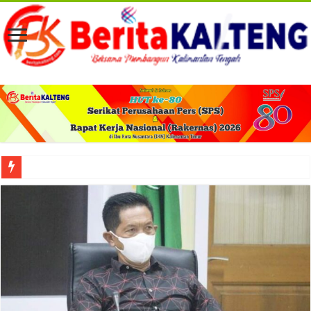
Viral! Selama Dua Bulan Lebih Siltap Serta Tunjangan Pemdes dan BPD di Barse