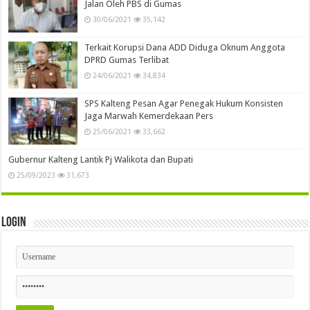
Jalan Oleh PBS di Gumas
30/06/2021
35,142
Terkait Korupsi Dana ADD Diduga Oknum Anggota
DPRD Gumas Terlibat
24/06/2021
34,834
SPS Kalteng Pesan Agar Penegak Hukum Konsisten
Jaga Marwah Kemerdekaan Pers
25/06/2021
33,662
Gubernur Kalteng Lantik Pj Walikota dan Bupati
25/09/2023
31,673
Login