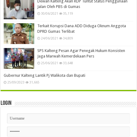
Dewan Kalteng Akan RDP Tuntut Status Penggunaan
Jalan Oleh PBS di Gumas
30/06/2021
35,119
Terkait Korupsi Dana ADD Diduga Oknum Anggota
DPRD Gumas Terlibat
24/06/2021
34,809
SPS Kalteng Pesan Agar Penegak Hukum Konsisten
Jaga Marwah Kemerdekaan Pers
25/06/2021
33,648
Gubernur Kalteng Lantik Pj Walikota dan Bupati
25/09/2023
31,665
Login