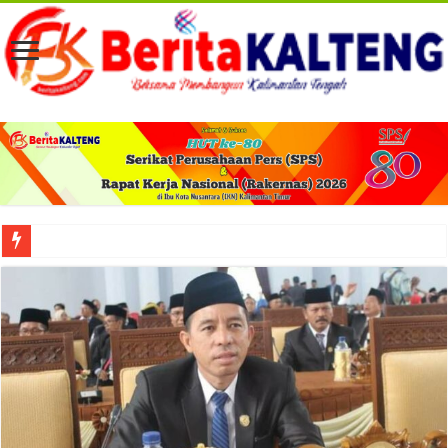
Viral! Selama Dua Bulan Lebih Siltap Serta Tunjangan Pemdes dan BPD di Barse