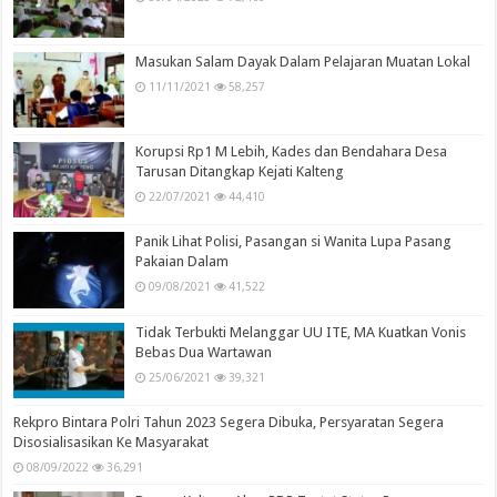
Masukan Salam Dayak Dalam Pelajaran Muatan Lokal
11/11/2021
58,257
Korupsi Rp1 M Lebih, Kades dan Bendahara Desa
Tarusan Ditangkap Kejati Kalteng
22/07/2021
44,410
Panik Lihat Polisi, Pasangan si Wanita Lupa Pasang
Pakaian Dalam
09/08/2021
41,522
Tidak Terbukti Melanggar UU ITE, MA Kuatkan Vonis
Bebas Dua Wartawan
25/06/2021
39,321
Rekpro Bintara Polri Tahun 2023 Segera Dibuka, Persyaratan Segera
Disosialisasikan Ke Masyarakat
08/09/2022
36,291