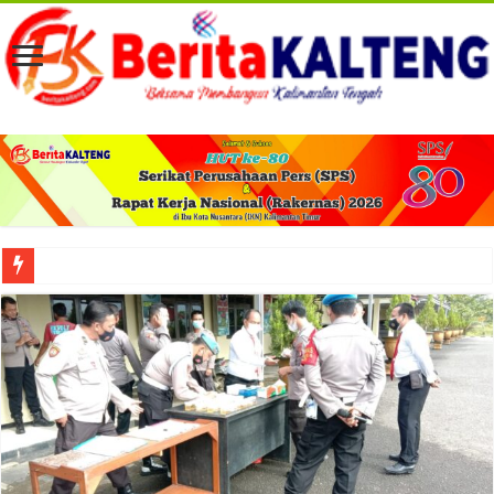
Viral! Selama Dua Bulan Lebih Siltap Serta Tunjangan Pemdes dan BPD di Barse