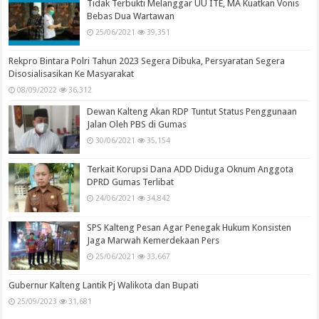
Tidak Terbukti Melanggar UU ITE, MA Kuatkan Vonis
Bebas Dua Wartawan
25/06/2021
39,351
Rekpro Bintara Polri Tahun 2023 Segera Dibuka, Persyaratan Segera
Disosialisasikan Ke Masyarakat
08/09/2022
36,312
Dewan Kalteng Akan RDP Tuntut Status Penggunaan
Jalan Oleh PBS di Gumas
30/06/2021
35,154
Terkait Korupsi Dana ADD Diduga Oknum Anggota
DPRD Gumas Terlibat
24/06/2021
34,842
SPS Kalteng Pesan Agar Penegak Hukum Konsisten
Jaga Marwah Kemerdekaan Pers
25/06/2021
33,667
Gubernur Kalteng Lantik Pj Walikota dan Bupati
25/09/2023
31,681