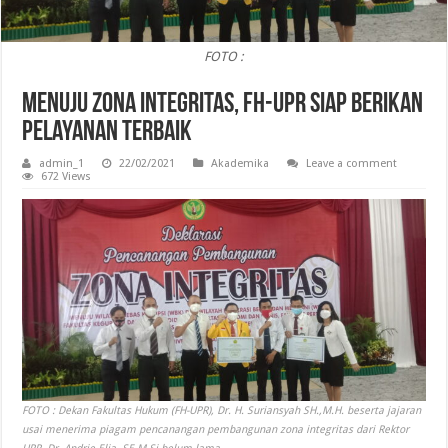
FOTO :
Menuju Zona Integritas, FH-UPR Siap Berikan
Pelayanan Terbaik
admin_1
22/02/2021
Akademika
Leave a comment
672 Views
FOTO : Dekan Fakultas Hukum (FH-UPR), Dr. H. Suriansyah SH.,M.H. beserta jajaran
usai menerima piagam pencanangan pembangunan zona integritas dari Rektor