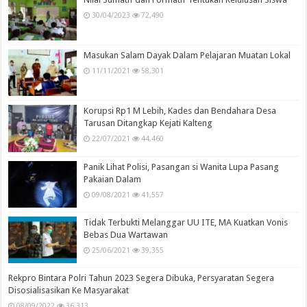
30/04/2023
72,490
Masukan Salam Dayak Dalam Pelajaran Muatan Lokal
11/11/2021
58,301
Korupsi Rp1 M Lebih, Kades dan Bendahara Desa
Tarusan Ditangkap Kejati Kalteng
22/07/2021
44,460
Panik Lihat Polisi, Pasangan si Wanita Lupa Pasang
Pakaian Dalam
09/08/2021
41,557
Tidak Terbukti Melanggar UU ITE, MA Kuatkan Vonis
Bebas Dua Wartawan
25/06/2021
39,355
Rekpro Bintara Polri Tahun 2023 Segera Dibuka, Persyaratan Segera
Disosialisasikan Ke Masyarakat
08/09/2022
36,313