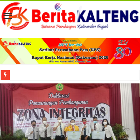
Viral! Selama Dua Bulan Lebih Siltap Serta Tunjangan Pemdes dan BPD di Barse