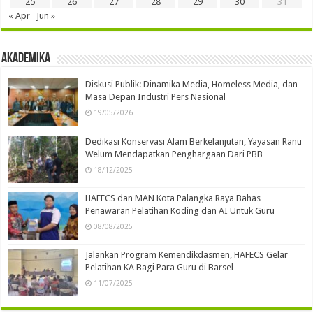
25
26
27
28
29
30
31
« Apr
Jun »
Akademika
Diskusi Publik: Dinamika Media, Homeless Media, dan
Masa Depan Industri Pers Nasional
19/05/2026
Dedikasi Konservasi Alam Berkelanjutan, Yayasan Ranu
Welum Mendapatkan Penghargaan Dari PBB
18/12/2025
HAFECS dan MAN Kota Palangka Raya Bahas
Penawaran Pelatihan Koding dan AI Untuk Guru
08/08/2025
Jalankan Program Kemendikdasmen, HAFECS Gelar
Pelatihan KA Bagi Para Guru di Barsel
11/07/2025