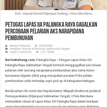
Foto : Kepala Kanwil Ditjenpas Kalteng, I Putu Murdiana.
Petugas Lapas IIA Palangka Raya Gagalkan
Percobaan Pelarian AKS Narapidana
Pembunuhan
Stevano Tampetu
25/05/2026
Headline
,
Hukum & Kriminal
,
Kalimantan Tengah
Leave a comment
1,311 Views
BeritaKalteng.com
, Palangka Raya – Petugas Lapas Kelas IIA
Palangka Raya, Kalimantan Tengah berhasil menggagalkan percobaan
pelarian oleh seorang narapidana pembunuhan atas nama Anton
Kurniawan Stiyanto (AKS) yang merupakan pecatan Polisi pelaku
pembunuhan sadis terhadap supir pick up di Kabupaten Katingan.
Berdasarkan rilis resmi dari Kepala Kantor Wilayah Direktorat Jenderal
Pemasyarakatan (Ditjenpas) Kalimantan Tengah, I Putu Murdiana
memastikan situasi di Lapas Kelas IIA Palangka Raya dalam keadaan
aman dan terkendali pascaupaya percobaan pelarian yang dilakukan