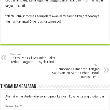
kepolisian bang, kami juga menunggu perkembangan informasi lebih
lanjut,” akui dia.
“Nanti untuk informasi terupdate akan kami sampaikan,” tandasnya.
(humas Kakanwil Ditjenpas Kalteng/red)
Previous
Polres Panggil Sejumlah Saksi
Terkait Dugaan Proyek Fiktif
Next
Pemprov Kalimantan Tengah
Salurkan 20 Sapi Qurban Untuk
Barito Timur
Tinggalkan Balasan
Alamat email Anda tidak akan dipublikasikan.
Ruas yang wajib ditandai
*
Komentar
*