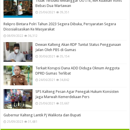
Tidak Terbukti Melanggar UU ITE, MA Kuatkan Vonis
Bebas Dua Wartawan
25/06/2021
39,351
Rekpro Bintara Polri Tahun 2023 Segera Dibuka, Persyaratan Segera
Disosialisasikan Ke Masyarakat
08/09/2022
36,312
Dewan Kalteng Akan RDP Tuntut Status Penggunaan
Jalan Oleh PBS di Gumas
30/06/2021
35,154
Terkait Korupsi Dana ADD Diduga Oknum Anggota
DPRD Gumas Terlibat
24/06/2021
34,842
SPS Kalteng Pesan Agar Penegak Hukum Konsisten
Jaga Marwah Kemerdekaan Pers
25/06/2021
33,667
Gubernur Kalteng Lantik Pj Walikota dan Bupati
25/09/2023
31,681