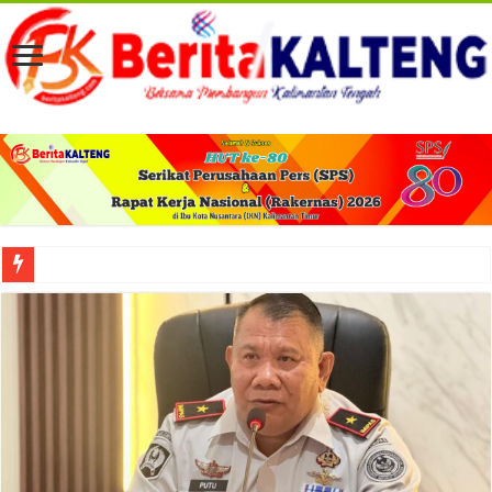
Viral! Selama Dua Bulan Lebih Siltap Serta Tunjangan Pemdes dan BPD di Barse