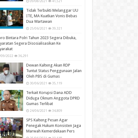
09/08/2021
41,521
Tidak Terbukti Melanggar UU
ITE, MA Kuatkan Vonis Bebas
Dua Wartawan
25/06/2021
39,321
ro Bintara Polri Tahun 2023 Segera Dibuka,
yaratan Segera Disosialisasikan Ke
yarakat
/09/2022
36,291
Dewan Kalteng Akan RDP
Tuntut Status Penggunaan Jalan
Oleh PBS di Gumas
30/06/2021
35,119
Terkait Korupsi Dana ADD
Diduga Oknum Anggota DPRD
Gumas Terlibat
24/06/2021
34,809
SPS Kalteng Pesan Agar
Penegak Hukum Konsisten Jaga
Marwah Kemerdekaan Pers
25/06/2021
33,648