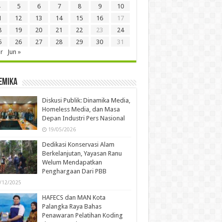
5
6
7
8
9
10
1
12
13
14
15
16
17
8
19
20
21
22
23
24
5
26
27
28
29
30
31
r
Jun »
emika
Diskusi Publik: Dinamika Media,
Homeless Media, dan Masa
Depan Industri Pers Nasional
19/05/2026
Dedikasi Konservasi Alam
Berkelanjutan, Yayasan Ranu
Welum Mendapatkan
Penghargaan Dari PBB
/12/2025
HAFECS dan MAN Kota
Palangka Raya Bahas
Penawaran Pelatihan Koding