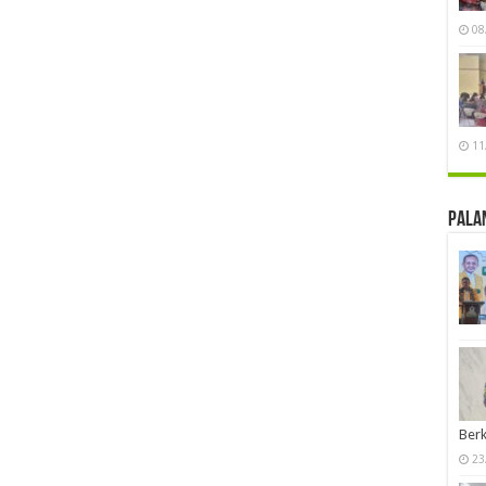
08
11
Pala
Berk
23