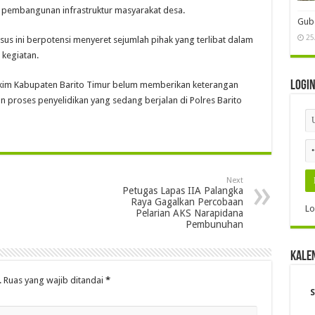
 pembangunan infrastruktur masyarakat desa.
Gube
25
asus ini berpotensi menyeret sejumlah pihak yang terlibat dalam
kegiatan.
Logi
Perkim Kabupaten Barito Timur belum memberikan keterangan
n proses penyelidikan yang sedang berjalan di Polres Barito
Next
Petugas Lapas IIA Palangka
Raya Gagalkan Percobaan
Lo
Pelarian AKS Narapidana
Pembunuhan
Kale
.
Ruas yang wajib ditandai
*
S