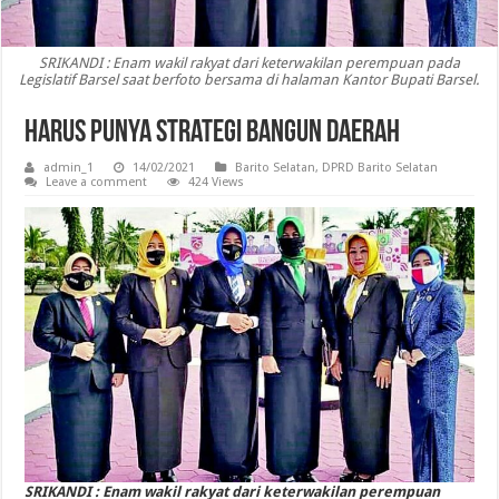
SRIKANDI : Enam wakil rakyat dari keterwakilan perempuan pada
Legislatif Barsel saat berfoto bersama di halaman Kantor Bupati Barsel.
Harus Punya Strategi Bangun Daerah
admin_1
14/02/2021
Barito Selatan
,
DPRD Barito Selatan
Leave a comment
424 Views
SRIKANDI : Enam wakil rakyat dari keterwakilan perempuan