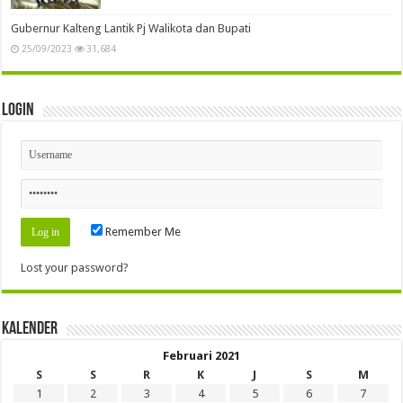
Gubernur Kalteng Lantik Pj Walikota dan Bupati
25/09/2023
31,684
Login
Remember Me
Lost your password?
Kalender
Februari 2021
S
S
R
K
J
S
M
1
2
3
4
5
6
7