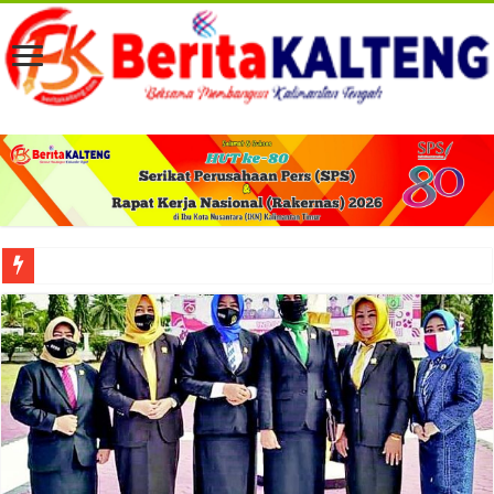
Viral! Selama Dua Bulan Lebih Siltap Serta Tunjangan Pemdes dan BPD di Barse