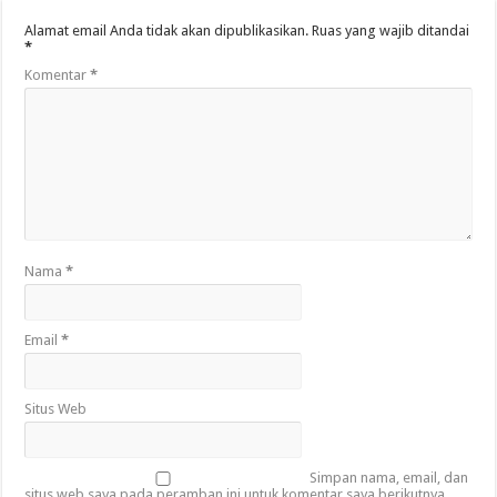
Alamat email Anda tidak akan dipublikasikan.
Ruas yang wajib ditandai
*
Komentar
*
Nama
*
Email
*
Situs Web
Simpan nama, email, dan
situs web saya pada peramban ini untuk komentar saya berikutnya.