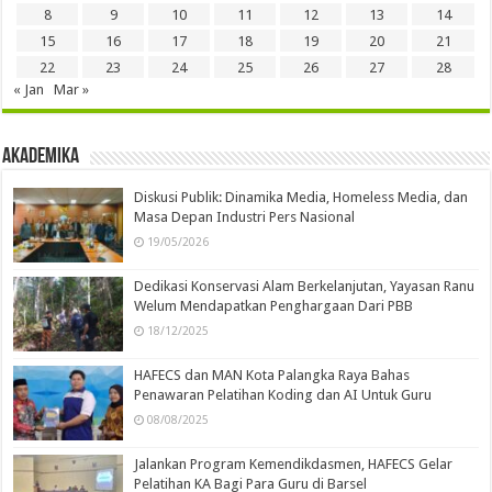
8
9
10
11
12
13
14
15
16
17
18
19
20
21
22
23
24
25
26
27
28
« Jan
Mar »
Akademika
Diskusi Publik: Dinamika Media, Homeless Media, dan
Masa Depan Industri Pers Nasional
19/05/2026
Dedikasi Konservasi Alam Berkelanjutan, Yayasan Ranu
Welum Mendapatkan Penghargaan Dari PBB
18/12/2025
HAFECS dan MAN Kota Palangka Raya Bahas
Penawaran Pelatihan Koding dan AI Untuk Guru
08/08/2025
Jalankan Program Kemendikdasmen, HAFECS Gelar
Pelatihan KA Bagi Para Guru di Barsel