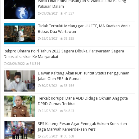
Panik Lihat Polisi, Pasangan si Wanita Lupa Pasang
Pakaian Dalam
09/08/2021
41,557
Tidak Terbukti Melanggar UU ITE, MA Kuatkan Vonis
Bebas Dua Wartawan
25/06/2021
39,355
Rekpro Bintara Polri Tahun 2023 Segera Dibuka, Persyaratan Segera
Disosialisasikan Ke Masyarakat
08/09/2022
36,314
Dewan Kalteng Akan RDP Tuntut Status Penggunaan
Jalan Oleh PBS di Gumas
30/06/2021
35,156
Terkait Korupsi Dana ADD Diduga Oknum Anggota
DPRD Gumas Terlibat
24/06/2021
34,843
SPS Kalteng Pesan Agar Penegak Hukum Konsisten
Jaga Marwah Kemerdekaan Pers
25/06/2021
33,668