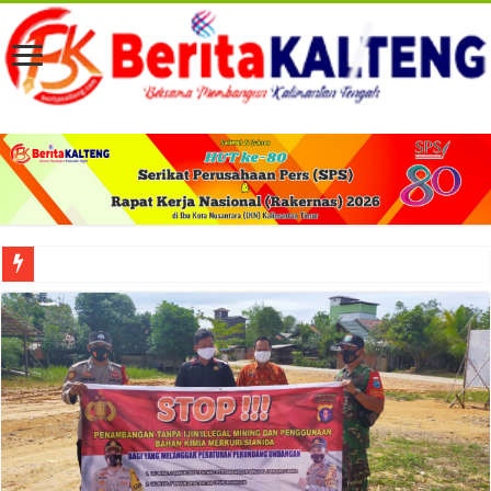
Viral! Selama Dua Bulan Lebih Siltap Serta Tunjangan Pemdes dan BPD di Barse