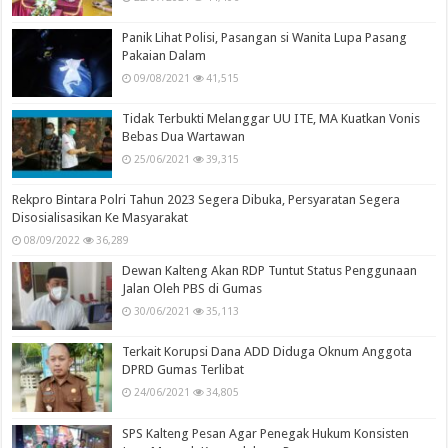
Panik Lihat Polisi, Pasangan si Wanita Lupa Pasang
Pakaian Dalam
09/08/2021
41,515
Tidak Terbukti Melanggar UU ITE, MA Kuatkan Vonis
Bebas Dua Wartawan
25/06/2021
39,315
Rekpro Bintara Polri Tahun 2023 Segera Dibuka, Persyaratan Segera
Disosialisasikan Ke Masyarakat
08/09/2022
36,289
Dewan Kalteng Akan RDP Tuntut Status Penggunaan
Jalan Oleh PBS di Gumas
30/06/2021
35,113
Terkait Korupsi Dana ADD Diduga Oknum Anggota
DPRD Gumas Terlibat
24/06/2021
34,805
SPS Kalteng Pesan Agar Penegak Hukum Konsisten