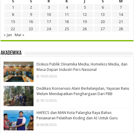
S
S
R
K
J
S
M
1
2
3
4
5
6
7
8
9
10
11
12
13
14
15
16
17
18
19
20
21
22
23
24
25
26
27
28
« Jan
Mar »
Akademika
Diskusi Publik: Dinamika Media, Homeless Media, dan
Masa Depan Industri Pers Nasional
19/05/2026
Dedikasi Konservasi Alam Berkelanjutan, Yayasan Ranu
Welum Mendapatkan Penghargaan Dari PBB
18/12/2025
HAFECS dan MAN Kota Palangka Raya Bahas
Penawaran Pelatihan Koding dan AI Untuk Guru
08/08/2025