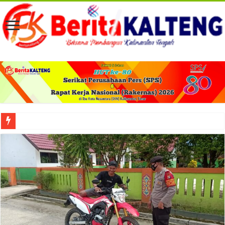
Viral! Selama Dua Bulan Lebih Siltap Serta Tunjangan Pemdes dan BPD di Barse