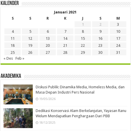
Kalender
Januari 2021
S
S
R
K
J
S
M
1
2
3
4
5
6
7
8
9
10
11
12
13
14
15
16
17
18
19
20
21
22
23
24
25
26
27
28
29
30
31
« Des
Feb »
Akademika
Diskusi Publik: Dinamika Media, Homeless Media, dan
Masa Depan Industri Pers Nasional
19/05/2026
Dedikasi Konservasi Alam Berkelanjutan, Yayasan Ranu
Welum Mendapatkan Penghargaan Dari PBB
18/12/2025