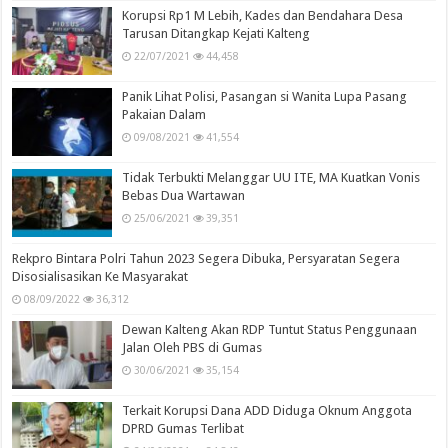
Korupsi Rp1 M Lebih, Kades dan Bendahara Desa
Tarusan Ditangkap Kejati Kalteng
22/07/2021
44,458
Panik Lihat Polisi, Pasangan si Wanita Lupa Pasang
Pakaian Dalam
09/08/2021
41,554
Tidak Terbukti Melanggar UU ITE, MA Kuatkan Vonis
Bebas Dua Wartawan
25/06/2021
39,351
Rekpro Bintara Polri Tahun 2023 Segera Dibuka, Persyaratan Segera
Disosialisasikan Ke Masyarakat
08/09/2022
36,312
Dewan Kalteng Akan RDP Tuntut Status Penggunaan
Jalan Oleh PBS di Gumas
30/06/2021
35,154
Terkait Korupsi Dana ADD Diduga Oknum Anggota
DPRD Gumas Terlibat