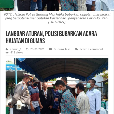
FOTO : Jajaran Polres Gunung Mas ketika bubarkan kegiatan masyarakat
yang berpotensi menciptakan klaster baru penyebaran Covid-19, Rabu
(20/1/2021).
Langgar Aturan, Polisi Bubarkan Acara
Hajatan di Gumas
admin_1
20/01/2021
Gunung Mas
Leave a comment
418 Views