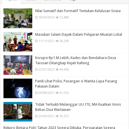
Nilai Sumatif dan Formatif Tentukan Kelulusan Siswa
30/04/2023
72,488
Masukan Salam Dayak Dalam Pelajaran Muatan Lokal
11/11/2021
58,298
Korupsi Rp1 M Lebih, Kades dan Bendahara Desa
Tarusan Ditangkap Kejati Kalteng
22/07/2021
44,458
Panik Lihat Polisi, Pasangan si Wanita Lupa Pasang
Pakaian Dalam
09/08/2021
41,555
Tidak Terbukti Melanggar UU ITE, MA Kuatkan Vonis
Bebas Dua Wartawan
25/06/2021
39,352
Rekpro Bintara Polri Tahun 2023 Segera Dibuka, Persyaratan Segera