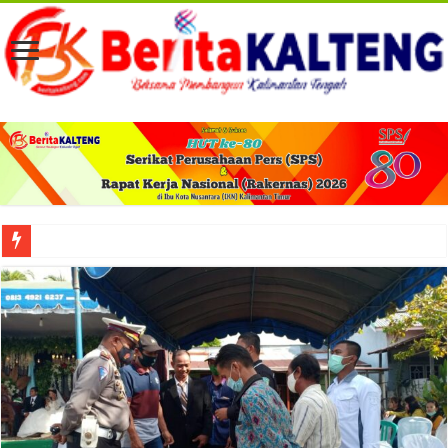
Viral! Selama Dua Bulan Lebih Siltap Serta Tunjangan Pemdes dan BPD di Barse