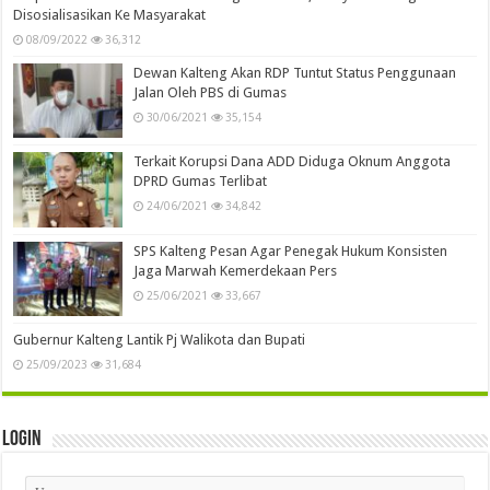
Disosialisasikan Ke Masyarakat
08/09/2022
36,312
Dewan Kalteng Akan RDP Tuntut Status Penggunaan
Jalan Oleh PBS di Gumas
30/06/2021
35,154
Terkait Korupsi Dana ADD Diduga Oknum Anggota
DPRD Gumas Terlibat
24/06/2021
34,842
SPS Kalteng Pesan Agar Penegak Hukum Konsisten
Jaga Marwah Kemerdekaan Pers
25/06/2021
33,667
Gubernur Kalteng Lantik Pj Walikota dan Bupati
25/09/2023
31,684
Login