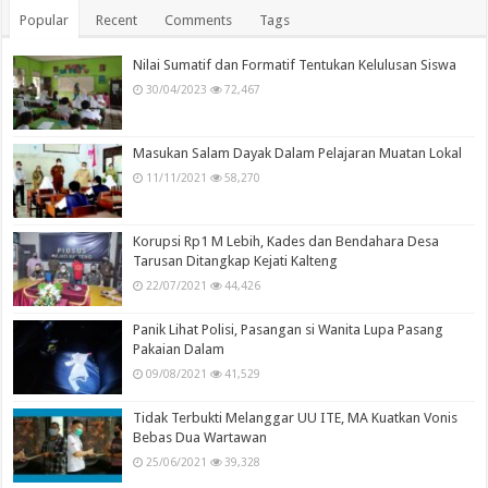
Popular
Recent
Comments
Tags
Nilai Sumatif dan Formatif Tentukan Kelulusan Siswa
30/04/2023
72,467
Masukan Salam Dayak Dalam Pelajaran Muatan Lokal
11/11/2021
58,270
Korupsi Rp1 M Lebih, Kades dan Bendahara Desa
Tarusan Ditangkap Kejati Kalteng
22/07/2021
44,426
Panik Lihat Polisi, Pasangan si Wanita Lupa Pasang
Pakaian Dalam
09/08/2021
41,529
Tidak Terbukti Melanggar UU ITE, MA Kuatkan Vonis
Bebas Dua Wartawan
25/06/2021
39,328