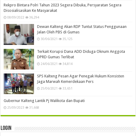
Rekpro Bintara Polri Tahun 2023 Segera Dibuka, Persyaratan Segera
Disosialisasikan Ke Masyarakat
08/09/2022
36,294
Dewan Kalteng Akan RDP Tuntut Status Penggunaan
Jalan Oleh PBS di Gumas
30/06/2021
35,125
Terkait Korupsi Dana ADD Diduga Oknum Anggota
DPRD Gumas Terlibat
24/06/2021
34,814
SPS Kalteng Pesan Agar Penegak Hukum Konsisten
Jaga Marwah Kemerdekaan Pers
25/06/2021
33,651
Gubernur Kalteng Lantik Pj Walikota dan Bupati
25/09/2023
31,668
Login