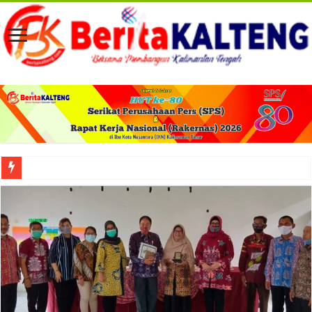
Viral! Selama Dua Bulan Lebih Siltap Serta Tunjangan Pemdes dan BPD di Barse