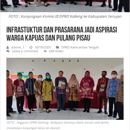
FOTO : Kunjungaan Komisi III DPRD Kalteng ke Kabupaten Seruyan
Infrastuktur dan Prasarana Jadi Aspirasi
Warga Kapuas dan Pulang Pisau
admin_1
10/10/2020
DPRD Kalimantan Tengah
Leave a comment
649 Views
FOTO : Anggota DPRD Kalteng, Andayani (kemeja batik merah.red) ketika
melakukan kunjungan kerja ke daerah