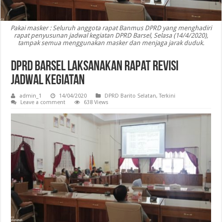
Pakai masker : Seluruh anggota rapat Banmus DPRD yang menghadiri
rapat penyusunan jadwal kegiatan DPRD Barsel, Selasa (14/4/2020),
tampak semua menggunakan masker dan menjaga jarak duduk.
DPRD Barsel Laksanakan Rapat Revisi
Jadwal Kegiatan
admin_1
14/04/2020
DPRD Barito Selatan
,
Terkini
Leave a comment
638 Views