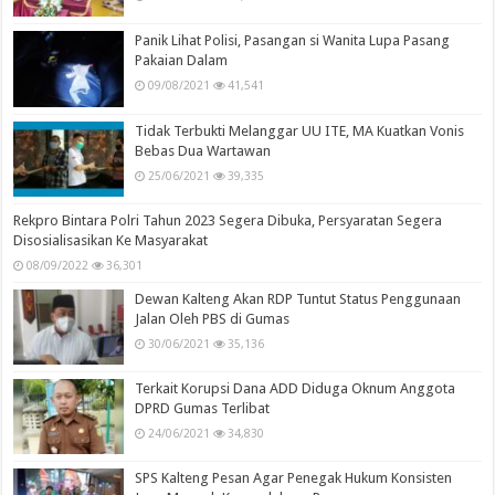
Panik Lihat Polisi, Pasangan si Wanita Lupa Pasang
Pakaian Dalam
09/08/2021
41,541
Tidak Terbukti Melanggar UU ITE, MA Kuatkan Vonis
Bebas Dua Wartawan
25/06/2021
39,335
Rekpro Bintara Polri Tahun 2023 Segera Dibuka, Persyaratan Segera
Disosialisasikan Ke Masyarakat
08/09/2022
36,301
Dewan Kalteng Akan RDP Tuntut Status Penggunaan
Jalan Oleh PBS di Gumas
30/06/2021
35,136
Terkait Korupsi Dana ADD Diduga Oknum Anggota
DPRD Gumas Terlibat
24/06/2021
34,830
SPS Kalteng Pesan Agar Penegak Hukum Konsisten