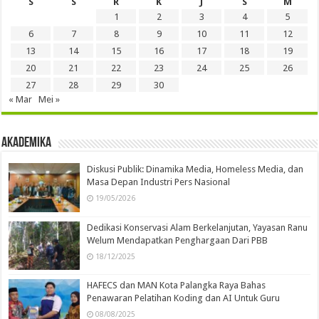
S
S
R
K
J
S
M
1
2
3
4
5
6
7
8
9
10
11
12
13
14
15
16
17
18
19
20
21
22
23
24
25
26
27
28
29
30
« Mar
Mei »
Akademika
Diskusi Publik: Dinamika Media, Homeless Media, dan
Masa Depan Industri Pers Nasional
19/05/2026
Dedikasi Konservasi Alam Berkelanjutan, Yayasan Ranu
Welum Mendapatkan Penghargaan Dari PBB
18/12/2025
HAFECS dan MAN Kota Palangka Raya Bahas
Penawaran Pelatihan Koding dan AI Untuk Guru
08/08/2025