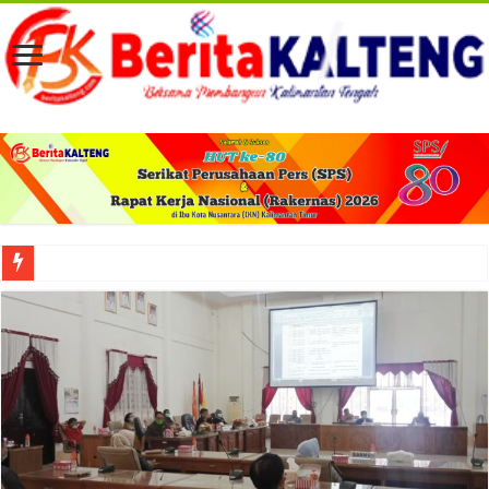
Viral! Selama Dua Bulan Lebih Siltap Serta Tunjangan Pemdes dan BPD di Barse