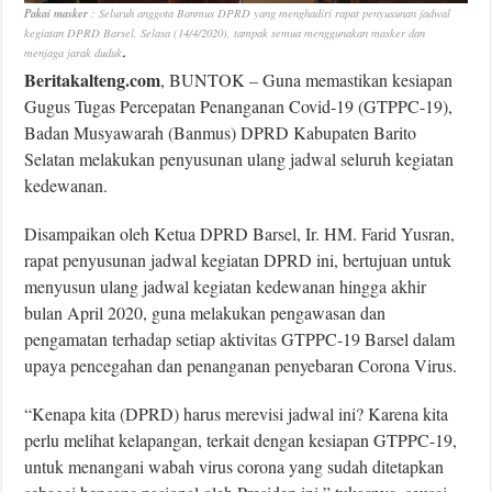
Pakai masker
: Seluruh anggota Banmus DPRD yang menghadiri rapat penyusunan jadwal
kegiatan DPRD Barsel, Selasa (14/4/2020), tampak semua menggunakan masker dan
.
menjaga jarak duduk
Beritakalteng.com
, BUNTOK – Guna memastikan kesiapan
Gugus Tugas Percepatan Penanganan Covid-19 (GTPPC-19),
Badan Musyawarah (Banmus) DPRD Kabupaten Barito
Selatan melakukan penyusunan ulang jadwal seluruh kegiatan
kedewanan.
Disampaikan oleh Ketua DPRD Barsel, Ir. HM. Farid Yusran,
rapat penyusunan jadwal kegiatan DPRD ini, bertujuan untuk
menyusun ulang jadwal kegiatan kedewanan hingga akhir
bulan April 2020, guna melakukan pengawasan dan
pengamatan terhadap setiap aktivitas GTPPC-19 Barsel dalam
upaya pencegahan dan penanganan penyebaran Corona Virus.
“Kenapa kita (DPRD) harus merevisi jadwal ini? Karena kita
perlu melihat kelapangan, terkait dengan kesiapan GTPPC-19,
untuk menangani wabah virus corona yang sudah ditetapkan