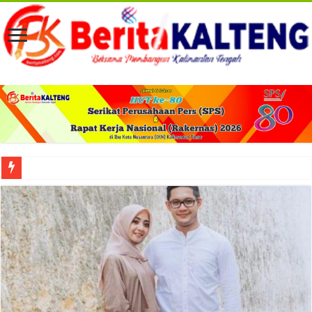
Viral! Selama Dua Bulan Lebih Siltap Serta Tunjangan Pemdes dan BPD di Barse