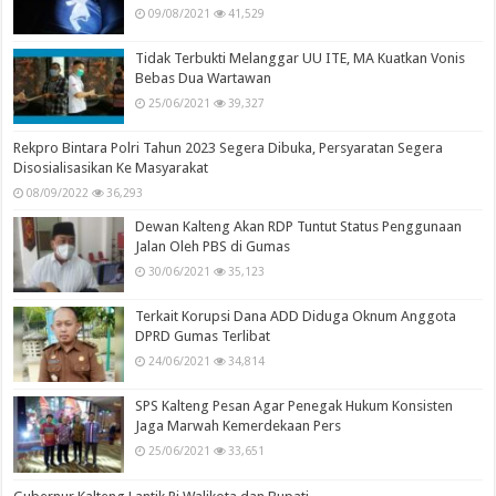
09/08/2021
41,529
Tidak Terbukti Melanggar UU ITE, MA Kuatkan Vonis
Bebas Dua Wartawan
25/06/2021
39,327
Rekpro Bintara Polri Tahun 2023 Segera Dibuka, Persyaratan Segera
Disosialisasikan Ke Masyarakat
08/09/2022
36,293
Dewan Kalteng Akan RDP Tuntut Status Penggunaan
Jalan Oleh PBS di Gumas
30/06/2021
35,123
Terkait Korupsi Dana ADD Diduga Oknum Anggota
DPRD Gumas Terlibat
24/06/2021
34,814
SPS Kalteng Pesan Agar Penegak Hukum Konsisten
Jaga Marwah Kemerdekaan Pers
25/06/2021
33,651