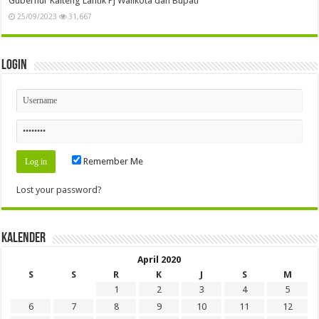
Gubernur Kalteng Lantik Pj Walikota dan Bupati
25/09/2023
31,667
Login
Remember Me
Lost your password?
Kalender
April 2020
S
S
R
K
J
S
M
1
2
3
4
5
6
7
8
9
10
11
12