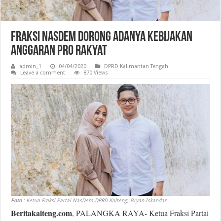
Fraksi NasDem Dorong Adanya Kebijakan
Anggaran Pro Rakyat
admin_1
04/04/2020
DPRD Kalimantan Tengah
Leave a comment
870 Views
Foto
: Ketua Fraksi Partai NasDem DPRD Kalteng, Bryan Iskandar
Beritakalteng.com
, PALANGKA RAYA- Ketua Fraksi Partai