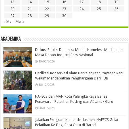
13
14
15
16
17
18
19
20
21
22
23
24
25
26
27
28
29
30
« Mar
Mei »
Akademika
Diskusi Publik: Dinamika Media, Homeless Media, dan
Masa Depan Industri Pers Nasional
19/05/2026
Dedikasi Konservasi Alam Berkelanjutan, Yayasan Ranu
Welum Mendapatkan Penghargaan Dari PBB
18/12/2025
HAFECS dan MAN Kota Palangka Raya Bahas
Penawaran Pelatihan Koding dan AI Untuk Guru
08/08/2025
Jalankan Program Kemendikdasmen, HAFECS Gelar
Pelatihan KA Bagi Para Guru di Barsel