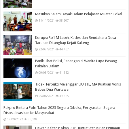
Masukan Salam Dayak Dalam Pelajaran Muatan Lokal
11/11/2021
58,307
Korupsi Rp1 M Lebih, Kades dan Bendahara Desa
Tarusan Ditangkap Kejati Kalteng
22/07/2021
44,467
Panik Lihat Polisi, Pasangan si Wanita Lupa Pasang
Pakaian Dalam
09/08/2021
41,562
Tidak Terbukti Melanggar UU ITE, MA Kuatkan Vonis
Bebas Dua Wartawan
25/06/2021
39,365
Rekpro Bintara Polri Tahun 2023 Segera Dibuka, Persyaratan Segera
Disosialisasikan Ke Masyarakat
08/09/2022
36,318
Dewan Kalteng Akan RDP Tuntut Status Penggunaan