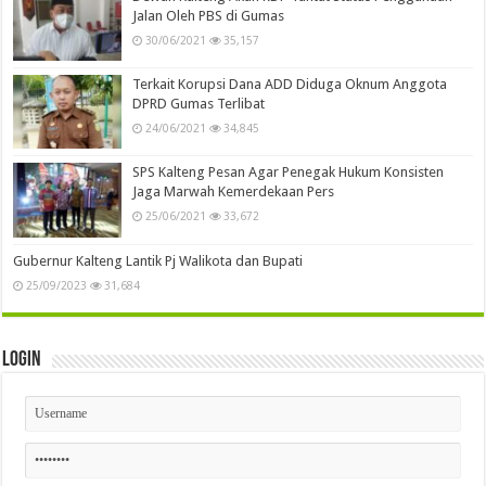
Jalan Oleh PBS di Gumas
30/06/2021
35,157
Terkait Korupsi Dana ADD Diduga Oknum Anggota
DPRD Gumas Terlibat
24/06/2021
34,845
SPS Kalteng Pesan Agar Penegak Hukum Konsisten
Jaga Marwah Kemerdekaan Pers
25/06/2021
33,672
Gubernur Kalteng Lantik Pj Walikota dan Bupati
25/09/2023
31,684
Login