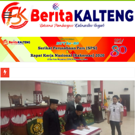
Viral! Selama Dua Bulan Lebih Siltap Serta Tunjangan Pemdes dan BPD di Barse