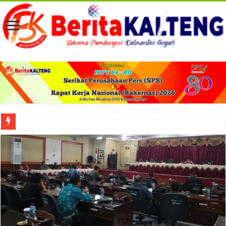
Viral! Selama Dua Bulan Lebih Siltap Serta Tunjangan Pemdes dan BPD di Barse