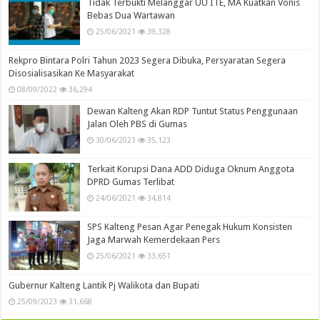
Tidak Terbukti Melanggar UU ITE, MA Kuatkan Vonis
Bebas Dua Wartawan
25/06/2021
39,328
Rekpro Bintara Polri Tahun 2023 Segera Dibuka, Persyaratan Segera
Disosialisasikan Ke Masyarakat
08/09/2022
36,294
Dewan Kalteng Akan RDP Tuntut Status Penggunaan
Jalan Oleh PBS di Gumas
30/06/2021
35,123
Terkait Korupsi Dana ADD Diduga Oknum Anggota
DPRD Gumas Terlibat
24/06/2021
34,814
SPS Kalteng Pesan Agar Penegak Hukum Konsisten
Jaga Marwah Kemerdekaan Pers
25/06/2021
33,651
Gubernur Kalteng Lantik Pj Walikota dan Bupati
25/09/2023
31,668