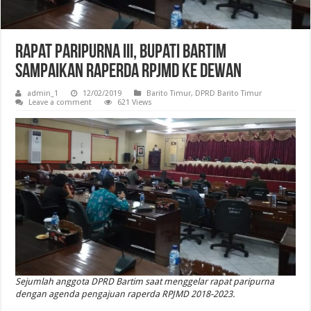
Rapat Paripurna III, Bupati Bartim
Sampaikan Raperda RPJMD ke Dewan
admin_1
12/02/2019
Barito Timur
,
DPRD Barito Timur
Leave a comment
621 Views
Sejumlah anggota DPRD Bartim saat menggelar rapat paripurna
dengan agenda pengajuan raperda RPJMD 2018-2023.