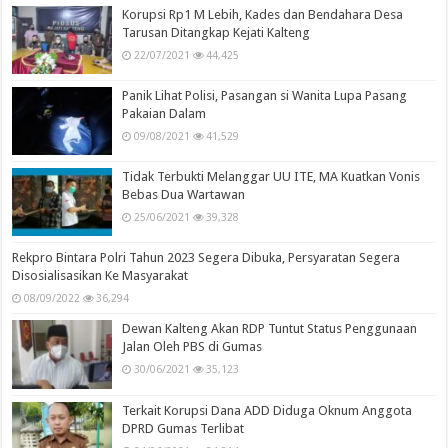
Korupsi Rp1 M Lebih, Kades dan Bendahara Desa
Tarusan Ditangkap Kejati Kalteng
22/07/2021
44,425
Panik Lihat Polisi, Pasangan si Wanita Lupa Pasang
Pakaian Dalam
09/08/2021
41,529
Tidak Terbukti Melanggar UU ITE, MA Kuatkan Vonis
Bebas Dua Wartawan
25/06/2021
39,328
Rekpro Bintara Polri Tahun 2023 Segera Dibuka, Persyaratan Segera
Disosialisasikan Ke Masyarakat
08/09/2022
36,294
Dewan Kalteng Akan RDP Tuntut Status Penggunaan
Jalan Oleh PBS di Gumas
30/06/2021
35,123
Terkait Korupsi Dana ADD Diduga Oknum Anggota
DPRD Gumas Terlibat