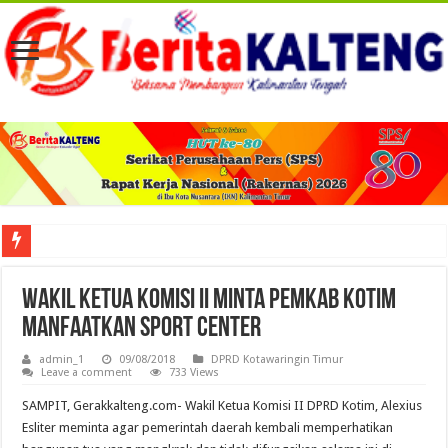
Viral! Selama Dua Bulan Lebih Siltap Serta Tunjangan Pemdes dan BPD di Barse
Wakil Ketua Komisi II Minta Pemkab Kotim
Manfaatkan Sport Center
admin_1
09/08/2018
DPRD Kotawaringin Timur
Leave a comment
733 Views
SAMPIT, Gerakkalteng.com- Wakil Ketua Komisi II DPRD Kotim, Alexius
Esliter meminta agar pemerintah daerah kembali memperhatikan