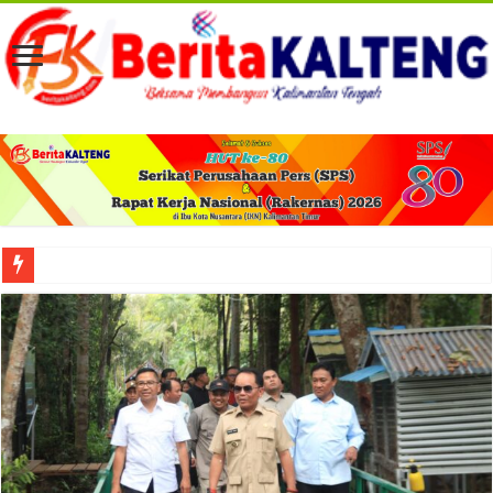
Viral! Selama Dua Bulan Lebih Siltap Serta Tunjangan Pemdes dan BPD di Barse