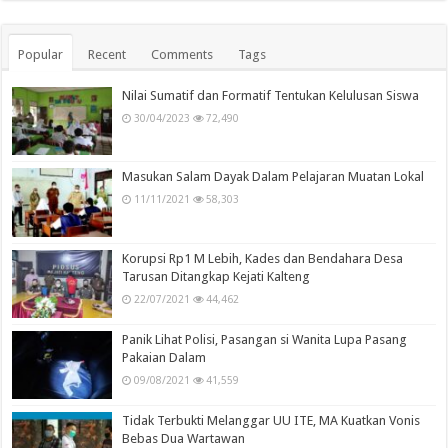
Popular
Recent
Comments
Tags
Nilai Sumatif dan Formatif Tentukan Kelulusan Siswa
30/04/2023
72,490
Masukan Salam Dayak Dalam Pelajaran Muatan Lokal
11/11/2021
58,303
Korupsi Rp1 M Lebih, Kades dan Bendahara Desa
Tarusan Ditangkap Kejati Kalteng
22/07/2021
44,462
Panik Lihat Polisi, Pasangan si Wanita Lupa Pasang
Pakaian Dalam
09/08/2021
41,559
Tidak Terbukti Melanggar UU ITE, MA Kuatkan Vonis
Bebas Dua Wartawan