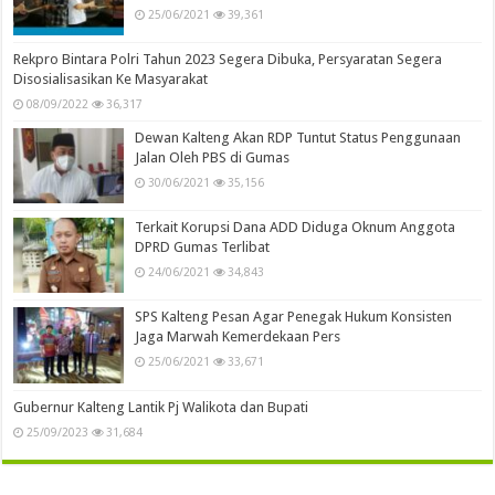
25/06/2021
39,361
Rekpro Bintara Polri Tahun 2023 Segera Dibuka, Persyaratan Segera
Disosialisasikan Ke Masyarakat
08/09/2022
36,317
Dewan Kalteng Akan RDP Tuntut Status Penggunaan
Jalan Oleh PBS di Gumas
30/06/2021
35,156
Terkait Korupsi Dana ADD Diduga Oknum Anggota
DPRD Gumas Terlibat
24/06/2021
34,843
SPS Kalteng Pesan Agar Penegak Hukum Konsisten
Jaga Marwah Kemerdekaan Pers
25/06/2021
33,671
Gubernur Kalteng Lantik Pj Walikota dan Bupati
25/09/2023
31,684