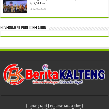
Rp7,6 Miliar
22/07/2026
Government Public Relation
|
Tentang Kami
|
Pedoman Media Siber
|