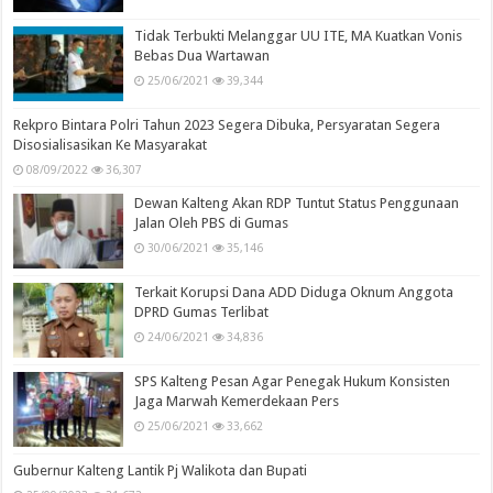
Tidak Terbukti Melanggar UU ITE, MA Kuatkan Vonis
Bebas Dua Wartawan
25/06/2021
39,344
Rekpro Bintara Polri Tahun 2023 Segera Dibuka, Persyaratan Segera
Disosialisasikan Ke Masyarakat
08/09/2022
36,307
Dewan Kalteng Akan RDP Tuntut Status Penggunaan
Jalan Oleh PBS di Gumas
30/06/2021
35,146
Terkait Korupsi Dana ADD Diduga Oknum Anggota
DPRD Gumas Terlibat
24/06/2021
34,836
SPS Kalteng Pesan Agar Penegak Hukum Konsisten
Jaga Marwah Kemerdekaan Pers
25/06/2021
33,662
Gubernur Kalteng Lantik Pj Walikota dan Bupati