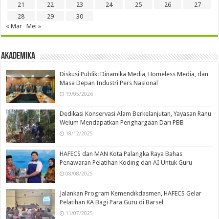
21
22
23
24
25
26
27
28
29
30
« Mar
Mei »
Akademika
Diskusi Publik: Dinamika Media, Homeless Media, dan
Masa Depan Industri Pers Nasional
19/05/2026
Dedikasi Konservasi Alam Berkelanjutan, Yayasan Ranu
Welum Mendapatkan Penghargaan Dari PBB
18/12/2025
HAFECS dan MAN Kota Palangka Raya Bahas
Penawaran Pelatihan Koding dan AI Untuk Guru
08/08/2025
Jalankan Program Kemendikdasmen, HAFECS Gelar
Pelatihan KA Bagi Para Guru di Barsel
11/07/2025