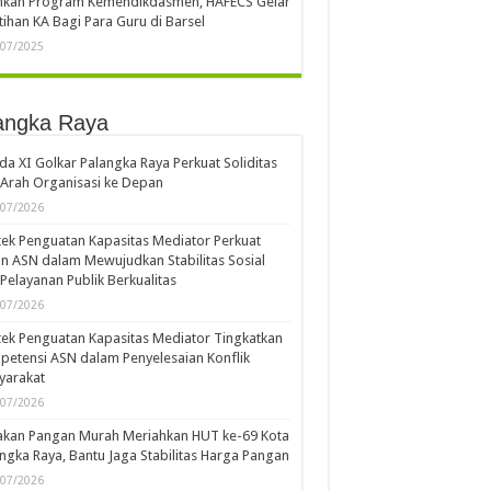
ankan Program Kemendikdasmen, HAFECS Gelar
tihan KA Bagi Para Guru di Barsel
/07/2025
angka Raya
a XI Golkar Palangka Raya Perkuat Soliditas
Arah Organisasi ke Depan
/07/2026
ek Penguatan Kapasitas Mediator Perkuat
n ASN dalam Mewujudkan Stabilitas Sosial
Pelayanan Publik Berkualitas
/07/2026
ek Penguatan Kapasitas Mediator Tingkatkan
etensi ASN dalam Penyelesaian Konflik
yarakat
/07/2026
akan Pangan Murah Meriahkan HUT ke-69 Kota
ngka Raya, Bantu Jaga Stabilitas Harga Pangan
/07/2026