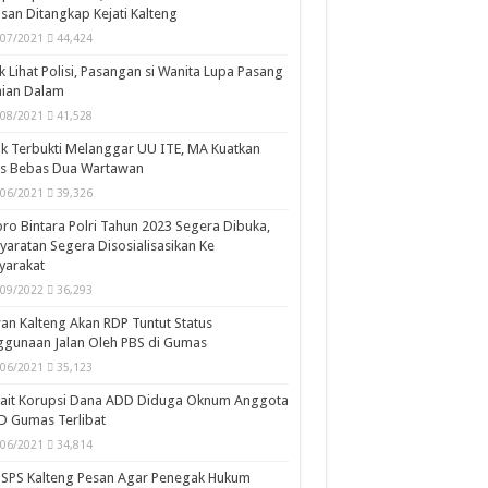
san Ditangkap Kejati Kalteng
/07/2021
44,424
k Lihat Polisi, Pasangan si Wanita Lupa Pasang
aian Dalam
/08/2021
41,528
k Terbukti Melanggar UU ITE, MA Kuatkan
is Bebas Dua Wartawan
/06/2021
39,326
ro Bintara Polri Tahun 2023 Segera Dibuka,
yaratan Segera Disosialisasikan Ke
yarakat
/09/2022
36,293
n Kalteng Akan RDP Tuntut Status
gunaan Jalan Oleh PBS di Gumas
/06/2021
35,123
kait Korupsi Dana ADD Diduga Oknum Anggota
D Gumas Terlibat
/06/2021
34,814
SPS Kalteng Pesan Agar Penegak Hukum