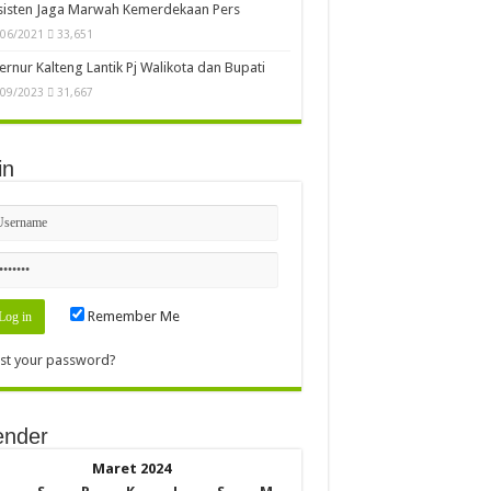
sisten Jaga Marwah Kemerdekaan Pers
/06/2021
33,651
rnur Kalteng Lantik Pj Walikota dan Bupati
/09/2023
31,667
in
Remember Me
st your password?
ender
Maret 2024