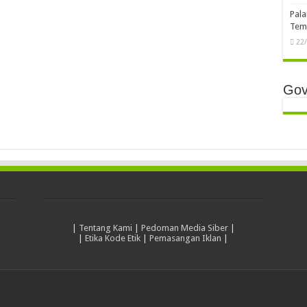
Pala
Temb
22
Gov
|
Tentang Kami
|
Pedoman Media Siber
|
|
Etika Kode Etik
|
Pemasangan Iklan
|