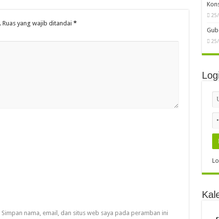
Kon
25
.
Ruas yang wajib ditandai
*
Gube
25
Log
Lo
Kal
Simpan nama, email, dan situs web saya pada peramban ini