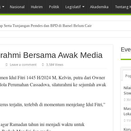
k
Nasional
Hukrim
Politik
Legislatif
Akademika
Tentang 
tap Serta Tunjangan Pemdes dan BPD di Barsel Belum Cair
Eve
turahmi Bersama Awak Media
a
Leave a comment
3,584 Views
Pop
n Idul Fitri 1445 H/2024 M, Kelvin, putra dari Owner
ola Perumahan Cassadova, silaturahmi ke sejumlah awak
Nila
Sis
30
erus terjalin, terlebih di momentum menjelang Idul Fitri,”
Mas
Loka
11
agar Ramadan tahun ini menjadi waktu untuk
Koru