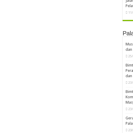
Jal
Pela
11
Pal
Musd
dan 
25
Bimt
Pera
dan 
23
Bimt
Komp
Mas
23
Ger
Pala
23