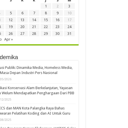
S
R
K
J
S
M
1
2
3
5
6
7
8
9
10
1
12
13
14
15
16
17
8
19
20
21
22
23
24
5
26
27
28
29
30
31
b
Apr »
demika
usi Publik: Dinamika Media, Homeless Media,
Masa Depan Industri Pers Nasional
/05/2026
kasi Konservasi Alam Berkelanjutan, Yayasan
u Welum Mendapatkan Penghargaan Dari PBB
/12/2025
ECS dan MAN Kota Palangka Raya Bahas
waran Pelatihan Koding dan AI Untuk Guru
/08/2025