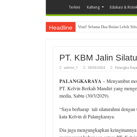
Terkini
Kalteng
Edukasi & Riste
Headline
Viral! Selama Dua Bulan Lebih Sil
PT. KBM Jalin Sila
admin_1
30/03/2024
Palangka Ray
PALANGKARAYA
– Menyambut mome
PT. Kelvin Berkah Mandiri yang mengel
media, Sabtu (30/3/2029).
“Saya berharap tali silaturahmi dengan t
kata Kelvin di Palangkaraya.
Dia juga mengungkapkan keinginannya 