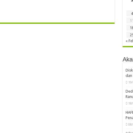
S
4
1
1
2
« Fe
Aka
Disk
dan 
19
Dedi
Ran
18
HAF
Pena
08