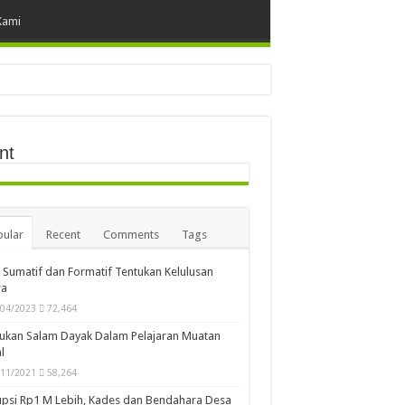
Kami
nt
ular
Recent
Comments
Tags
i Sumatif dan Formatif Tentukan Kelulusan
wa
/04/2023
72,464
ukan Salam Dayak Dalam Pelajaran Muatan
l
/11/2021
58,264
psi Rp1 M Lebih, Kades dan Bendahara Desa