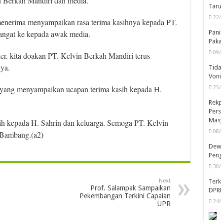
 Berkah Mandiri dan media.
Taru
22
menerima menyampaikan rasa terima kasihnya kepada PT.
Pani
angat ke kepada awak media.
Pak
09
r. kita doakan PT. Kelvin Berkah Mandiri terus
ya.
Tida
Von
yang menyampaikan ucapan terima kasih kepada H.
25
Rekp
Pers
Mas
h kepada H. Sahrin dan keluarga. Semoga PT. Kelvin
08
 Bambang.(a2)
Dewa
Peng
30
Ter
Next
Prof. Salampak Sampaikan
DPR
Pekembangan Terkini Capaian
24
UPR