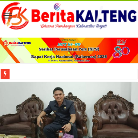
Viral! Selama Dua Bulan Lebih Siltap Serta Tunjangan Pemdes dan BPD di Barse