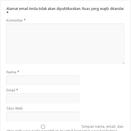
Alamat email Anda tidak akan dipublikasikan.
Ruas yang wajib ditandai
*
Komentar
*
Nama
*
Email
*
Situs Web
Simpan nama, email, dan
situs web saya pada peramban ini untuk komentar saya berikutnya.