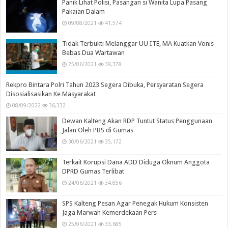
Panik Lihat Polisi, Pasangan si Wanita Lupa Pasang
Pakaian Dalam
09/08/2021
41,574
Tidak Terbukti Melanggar UU ITE, MA Kuatkan Vonis
Bebas Dua Wartawan
25/06/2021
39,378
Rekpro Bintara Polri Tahun 2023 Segera Dibuka, Persyaratan Segera
Disosialisasikan Ke Masyarakat
08/09/2022
36,332
Dewan Kalteng Akan RDP Tuntut Status Penggunaan
Jalan Oleh PBS di Gumas
30/06/2021
35,172
Terkait Korupsi Dana ADD Diduga Oknum Anggota
DPRD Gumas Terlibat
24/06/2021
34,856
SPS Kalteng Pesan Agar Penegak Hukum Konsisten
Jaga Marwah Kemerdekaan Pers
25/06/2021
33,685