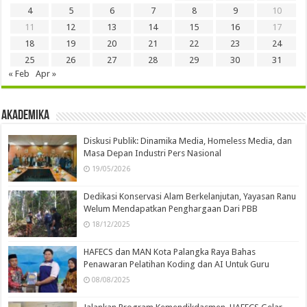
4
5
6
7
8
9
10
11
12
13
14
15
16
17
18
19
20
21
22
23
24
25
26
27
28
29
30
31
« Feb
Apr »
Akademika
Diskusi Publik: Dinamika Media, Homeless Media, dan
Masa Depan Industri Pers Nasional
19/05/2026
Dedikasi Konservasi Alam Berkelanjutan, Yayasan Ranu
Welum Mendapatkan Penghargaan Dari PBB
18/12/2025
HAFECS dan MAN Kota Palangka Raya Bahas
Penawaran Pelatihan Koding dan AI Untuk Guru
08/08/2025