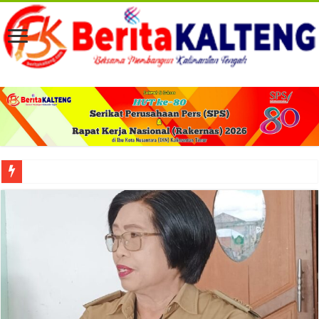
Viral! Selama Dua Bulan Lebih Siltap Serta Tunjangan Pemdes dan BPD di Barse