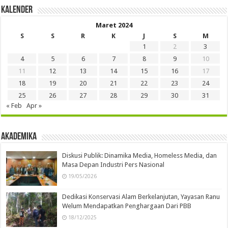
Kalender
Maret 2024
S
S
R
K
J
S
M
1
2
3
4
5
6
7
8
9
10
11
12
13
14
15
16
17
18
19
20
21
22
23
24
25
26
27
28
29
30
31
« Feb
Apr »
Akademika
Diskusi Publik: Dinamika Media, Homeless Media, dan
Masa Depan Industri Pers Nasional
19/05/2026
Dedikasi Konservasi Alam Berkelanjutan, Yayasan Ranu
Welum Mendapatkan Penghargaan Dari PBB
18/12/2025