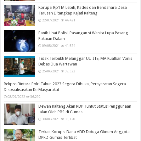
Korupsi Rp1 M Lebih, Kades dan Bendahara Desa
Tarusan Ditangkap Kejati Kalteng
22/07/2021
44,421
Panik Lihat Polisi, Pasangan si Wanita Lupa Pasang
Pakaian Dalam
09/08/2021
41,524
Tidak Terbukti Melanggar UU ITE, MA Kuatkan Vonis
Bebas Dua Wartawan
25/06/2021
39,322
Rekpro Bintara Polri Tahun 2023 Segera Dibuka, Persyaratan Segera
Disosialisasikan Ke Masyarakat
08/09/2022
36,292
Dewan Kalteng Akan RDP Tuntut Status Penggunaan
Jalan Oleh PBS di Gumas
30/06/2021
35,120
Terkait Korupsi Dana ADD Diduga Oknum Anggota
DPRD Gumas Terlibat