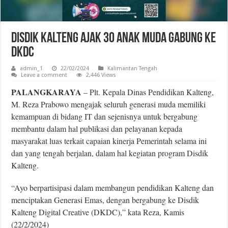
Disdik Kalteng Ajak 30 Anak Muda Gabung ke
DKDC
admin_1
22/02/2024
Kalimantan Tengah
Leave a comment
2,446 Views
PALANGKARAYA
– Plt. Kepala Dinas Pendidikan Kalteng,
M. Reza Prabowo mengajak seluruh generasi muda memiliki
kemampuan di bidang IT dan sejenisnya untuk bergabung
membantu dalam hal publikasi dan pelayanan kepada
masyarakat luas terkait capaian kinerja Pemerintah selama ini
dan yang tengah berjalan, dalam hal kegiatan program Disdik
Kalteng.
“Ayo berpartisipasi dalam membangun pendidikan Kalteng dan
menciptakan Generasi Emas, dengan bergabung ke Disdik
Kalteng Digital Creative (DKDC),” kata Reza, Kamis
(22/2/2024)