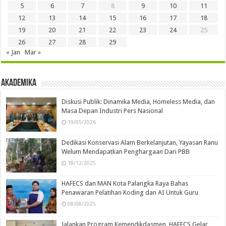
5
6
7
8
9
10
11
12
13
14
15
16
17
18
19
20
21
22
23
24
25
26
27
28
29
« Jan
Mar »
Akademika
Diskusi Publik: Dinamika Media, Homeless Media, dan
Masa Depan Industri Pers Nasional
19/05/2026
Dedikasi Konservasi Alam Berkelanjutan, Yayasan Ranu
Welum Mendapatkan Penghargaan Dari PBB
18/12/2025
HAFECS dan MAN Kota Palangka Raya Bahas
Penawaran Pelatihan Koding dan AI Untuk Guru
08/08/2025
Jalankan Program Kemendikdasmen, HAFECS Gelar