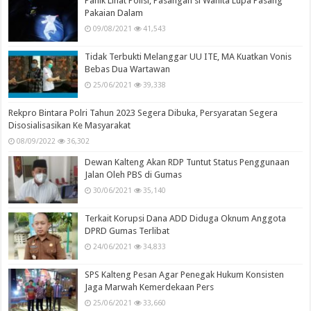
Panik Lihat Polisi, Pasangan si Wanita Lupa Pasang
Pakaian Dalam
09/08/2021
41,543
Tidak Terbukti Melanggar UU ITE, MA Kuatkan Vonis
Bebas Dua Wartawan
25/06/2021
39,338
Rekpro Bintara Polri Tahun 2023 Segera Dibuka, Persyaratan Segera
Disosialisasikan Ke Masyarakat
08/09/2022
36,302
Dewan Kalteng Akan RDP Tuntut Status Penggunaan
Jalan Oleh PBS di Gumas
30/06/2021
35,140
Terkait Korupsi Dana ADD Diduga Oknum Anggota
DPRD Gumas Terlibat
24/06/2021
34,833
SPS Kalteng Pesan Agar Penegak Hukum Konsisten
Jaga Marwah Kemerdekaan Pers
25/06/2021
33,660