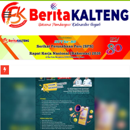
Viral! Selama Dua Bulan Lebih Siltap Serta Tunjangan Pemdes dan BPD di Barse