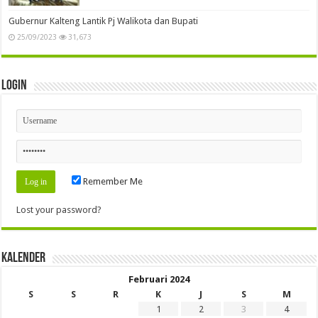
Gubernur Kalteng Lantik Pj Walikota dan Bupati
25/09/2023
31,673
Login
Remember Me
Lost your password?
Kalender
Februari 2024
S
S
R
K
J
S
M
1
2
3
4