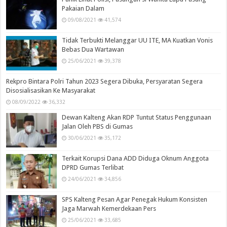
Pakaian Dalam
09/08/2021
41,574
Tidak Terbukti Melanggar UU ITE, MA Kuatkan Vonis
Bebas Dua Wartawan
25/06/2021
39,378
Rekpro Bintara Polri Tahun 2023 Segera Dibuka, Persyaratan Segera
Disosialisasikan Ke Masyarakat
08/09/2022
36,332
Dewan Kalteng Akan RDP Tuntut Status Penggunaan
Jalan Oleh PBS di Gumas
30/06/2021
35,172
Terkait Korupsi Dana ADD Diduga Oknum Anggota
DPRD Gumas Terlibat
24/06/2021
34,856
SPS Kalteng Pesan Agar Penegak Hukum Konsisten
Jaga Marwah Kemerdekaan Pers
25/06/2021
33,685