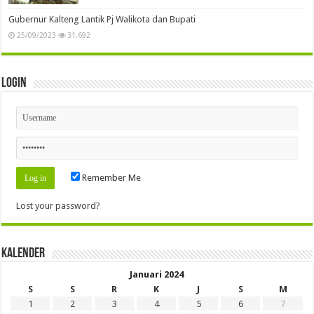
Gubernur Kalteng Lantik Pj Walikota dan Bupati
25/09/2023
31,692
Login
Remember Me
Lost your password?
Kalender
Januari 2024
S
S
R
K
J
S
M
1
2
3
4
5
6
7