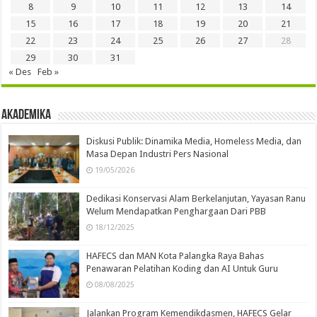
8
9
10
11
12
13
14
15
16
17
18
19
20
21
22
23
24
25
26
27
28
29
30
31
« Des
Feb »
Akademika
Diskusi Publik: Dinamika Media, Homeless Media, dan
Masa Depan Industri Pers Nasional
19/05/2026
Dedikasi Konservasi Alam Berkelanjutan, Yayasan Ranu
Welum Mendapatkan Penghargaan Dari PBB
18/12/2025
HAFECS dan MAN Kota Palangka Raya Bahas
Penawaran Pelatihan Koding dan AI Untuk Guru
08/08/2025
Jalankan Program Kemendikdasmen, HAFECS Gelar