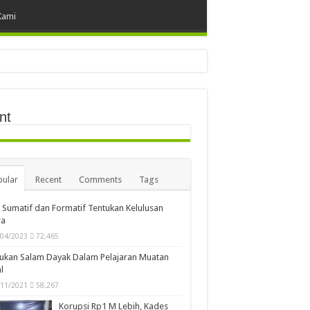
Kami
nt
ular
Recent
Comments
Tags
i Sumatif dan Formatif Tentukan Kelulusan
wa
/04/2023
72,465
ukan Salam Dayak Dalam Pelajaran Muatan
l
/11/2021
58,267
Korupsi Rp1 M Lebih, Kades