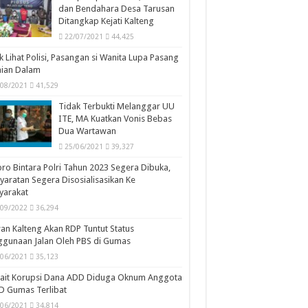
dan Bendahara Desa Tarusan
Ditangkap Kejati Kalteng
22/07/2021
44,425
k Lihat Polisi, Pasangan si Wanita Lupa Pasang
aian Dalam
/08/2021
41,529
Tidak Terbukti Melanggar UU
ITE, MA Kuatkan Vonis Bebas
Dua Wartawan
25/06/2021
39,327
ro Bintara Polri Tahun 2023 Segera Dibuka,
yaratan Segera Disosialisasikan Ke
yarakat
/09/2022
36,294
n Kalteng Akan RDP Tuntut Status
gunaan Jalan Oleh PBS di Gumas
/06/2021
35,123
kait Korupsi Dana ADD Diduga Oknum Anggota
D Gumas Terlibat
/06/2021
34,814