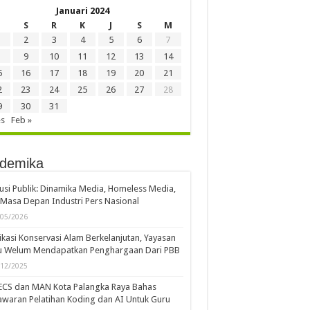
Januari 2024
S
R
K
J
S
M
2
3
4
5
6
7
9
10
11
12
13
14
5
16
17
18
19
20
21
2
23
24
25
26
27
28
9
30
31
es
Feb »
demika
usi Publik: Dinamika Media, Homeless Media,
Masa Depan Industri Pers Nasional
/05/2026
kasi Konservasi Alam Berkelanjutan, Yayasan
u Welum Mendapatkan Penghargaan Dari PBB
/12/2025
ECS dan MAN Kota Palangka Raya Bahas
waran Pelatihan Koding dan AI Untuk Guru