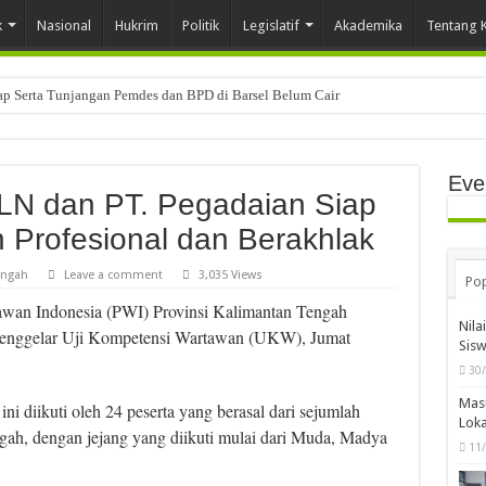
k
Nasional
Hukrim
Politik
Legislatif
Akademika
Tentang 
tap Serta Tunjangan Pemdes dan BPD di Barsel Belum Cair
Eve
LN dan PT. Pegadaian Siap
Profesional dan Berakhlak
engah
Leave a comment
3,035 Views
Pop
awan Indonesia (PWI) Provinsi Kalimantan Tengah
Nila
enggelar Uji Kompetensi Wartawan (UKW), Jumat
Sis
30
Mas
 diikuti oleh 24 peserta yang berasal dari sejumlah
Loka
ah, dengan jejang yang diikuti mulai dari Muda, Madya
11