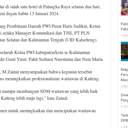
 di salah satu hotel di Palangka Raya selama dua hari,
pai degan Sabtu 13 Januari 2024.
Pani
ang Pembinaan Daerah PWI Pusat Haris Sadikin, Ketua
Pak
i selaku Manager Komunikasi dan TJSL PT PLN
09
ntan Selatan dan Kalimantan Tengah (UID Kalselteng).
eluruh Ketua PWI kabupaten/kota se Kalimantan
ir Gusti Yusri, Pahit Sediarsi Narottama dan Neni Maria.
Rekp
 M Zainal menyampaikan bahwa kegiatan tersebut
Pers
us meningkatkan profesionalisme wartawan di Kalteng.
Mas
08
ni mampu membangun SDM wartawan yang lebih baik
Dewa
lteng lebih maju lagi,” kata Zainal.
Peng
30
mitmen untuk meningkatkan dan menciptakan wartawan
Ter
DPR
24