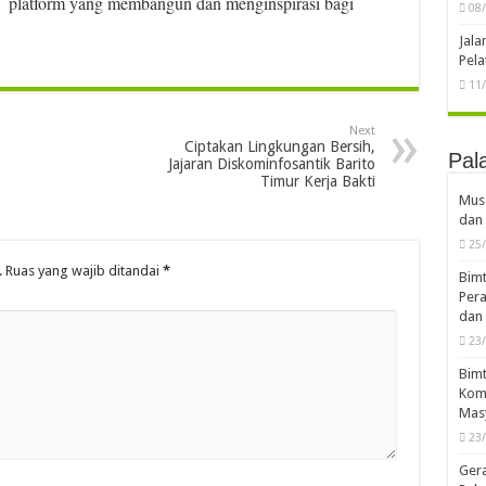
di platform yang membangun dan menginspirasi bagi
08
Jal
Pela
11
Next
Ciptakan Lingkungan Bersih,
Pal
Jajaran Diskominfosantik Barito
Timur Kerja Bakti
Musd
dan 
25
.
Ruas yang wajib ditandai
*
Bimt
Pera
dan 
23
Bimt
Komp
Mas
23
Ger