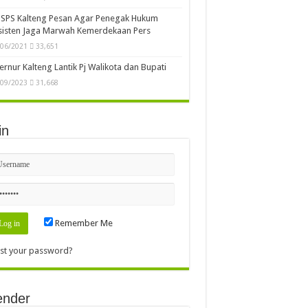
SPS Kalteng Pesan Agar Penegak Hukum
sisten Jaga Marwah Kemerdekaan Pers
/06/2021
33,651
rnur Kalteng Lantik Pj Walikota dan Bupati
/09/2023
31,668
in
Remember Me
st your password?
ender