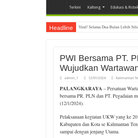
Terkini
Kalteng
Edukasi & Riste
Headline
Viral! Selama Dua Bulan Lebih Sil
PWI Bersama PT. P
Wujudkan Wartawan 
admin_1
12/01/2024
Kalimantan T
PALANGKARAYA
– Persatuan Wart
bersama PR. PLN dan PT. Pegadaian m
(12/1/2024).
Pelaksanaan kegiatan UKW yang ke 20 ini
Kabupaten dan Kota se Kalimantan Teng
sampai dengan jenjang Utama.