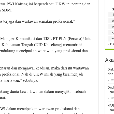
tua PWI Kalteng ini berpendapat, UKW ini penting dan
an SDM.
S
1
rus terjaga dan wartawan semakin professional,”
8
1
2
u Manager Komunikasi dan TJSL PT PLN (Persero) Unit
2
an Kalimantan Tengah (UID Kalselteng) menambahkan,
« D
ndukung menciptakan wartawan yang profesional dan
Aka
enaran dan mengawal keadilan, maka dari itu wartawan
Disk
n profesional. Nah di UKW inilah yang bisa menjadi
dan 
ia wartawan,” sebutnya.
19
Dedi
ukung dunia kewartawanan dalam menyajikan sebuah
Ran
rat.
18
HAF
I dalam menciptakan wartawan profesional dan
Pena