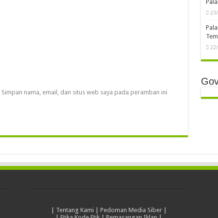
Pala
23
Pala
Temb
22
Gov
Simpan nama, email, dan situs web saya pada peramban ini
|
Tentang Kami
|
Pedoman Media Siber
|
|
Etika Kode Etik
|
Pemasangan Iklan
|