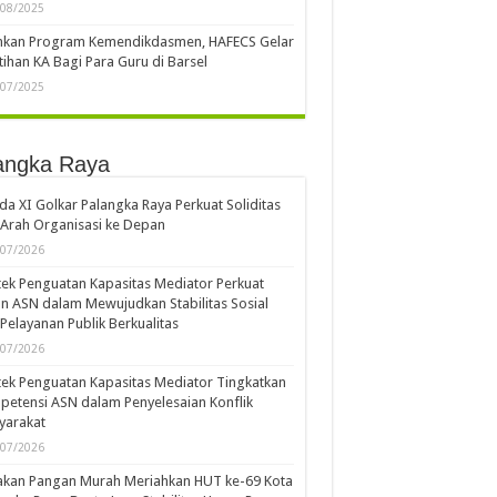
/08/2025
ankan Program Kemendikdasmen, HAFECS Gelar
tihan KA Bagi Para Guru di Barsel
/07/2025
angka Raya
a XI Golkar Palangka Raya Perkuat Soliditas
Arah Organisasi ke Depan
/07/2026
ek Penguatan Kapasitas Mediator Perkuat
n ASN dalam Mewujudkan Stabilitas Sosial
Pelayanan Publik Berkualitas
/07/2026
ek Penguatan Kapasitas Mediator Tingkatkan
etensi ASN dalam Penyelesaian Konflik
yarakat
/07/2026
akan Pangan Murah Meriahkan HUT ke-69 Kota