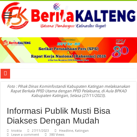
Viral! Selama Dua Bulan Lebih Siltap Serta Tunjangan Pemdes dan BPD di Barse
Foto : Pihak Dinas Kominfostandi Kabupaten Katingan melaksanakan
Rapat Berkala PPID Utama dengan PPID Pelaksana, di Aula BPKAD
Kabupaten Katingan, Selasa (27/11/2023).
Informasi Publik Musti Bisa
Diakses Dengan Mudah
triokta
27/11/2023
Headline
,
Katingan
Leave a comment
380 Views