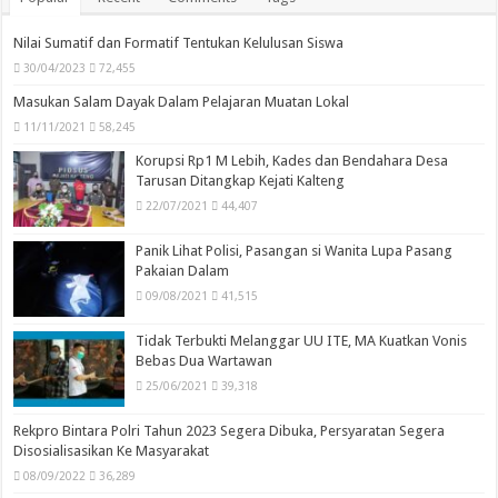
Nilai Sumatif dan Formatif Tentukan Kelulusan Siswa
30/04/2023
72,455
Masukan Salam Dayak Dalam Pelajaran Muatan Lokal
11/11/2021
58,245
Korupsi Rp1 M Lebih, Kades dan Bendahara Desa
Tarusan Ditangkap Kejati Kalteng
22/07/2021
44,407
Panik Lihat Polisi, Pasangan si Wanita Lupa Pasang
Pakaian Dalam
09/08/2021
41,515
Tidak Terbukti Melanggar UU ITE, MA Kuatkan Vonis
Bebas Dua Wartawan
25/06/2021
39,318
Rekpro Bintara Polri Tahun 2023 Segera Dibuka, Persyaratan Segera
Disosialisasikan Ke Masyarakat
08/09/2022
36,289