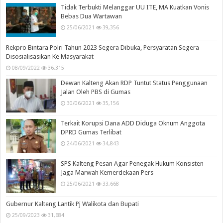
Tidak Terbukti Melanggar UU ITE, MA Kuatkan Vonis
Bebas Dua Wartawan
25/06/2021
39,356
Rekpro Bintara Polri Tahun 2023 Segera Dibuka, Persyaratan Segera
Disosialisasikan Ke Masyarakat
08/09/2022
36,315
Dewan Kalteng Akan RDP Tuntut Status Penggunaan
Jalan Oleh PBS di Gumas
30/06/2021
35,156
Terkait Korupsi Dana ADD Diduga Oknum Anggota
DPRD Gumas Terlibat
24/06/2021
34,843
SPS Kalteng Pesan Agar Penegak Hukum Konsisten
Jaga Marwah Kemerdekaan Pers
25/06/2021
33,668
Gubernur Kalteng Lantik Pj Walikota dan Bupati
25/09/2023
31,684