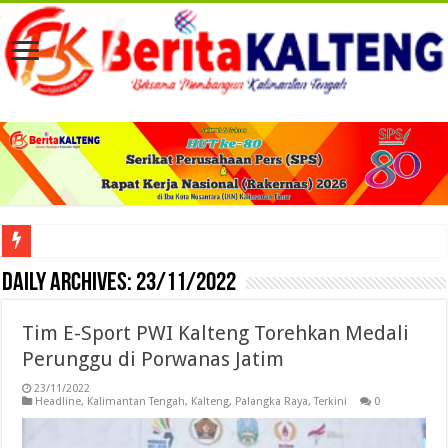
Viral! Selama Dua Bulan Lebih Siltap Serta Tunjangan Pemdes dan BPD di Barse
Daily Archives:
23/11/2022
Tim E-Sport PWI Kalteng Torehkan Medali
Perunggu di Porwanas Jatim
23/11/2022
Headline
,
Kalimantan Tengah
,
Kalteng
,
Palangka Raya
,
Terkini
0