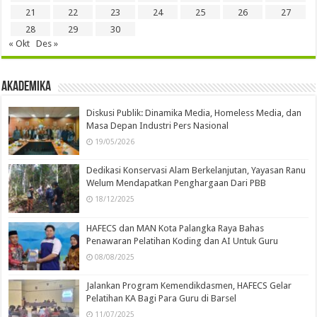
21
22
23
24
25
26
27
28
29
30
« Okt
Des »
Akademika
Diskusi Publik: Dinamika Media, Homeless Media, dan
Masa Depan Industri Pers Nasional
19/05/2026
Dedikasi Konservasi Alam Berkelanjutan, Yayasan Ranu
Welum Mendapatkan Penghargaan Dari PBB
18/12/2025
HAFECS dan MAN Kota Palangka Raya Bahas
Penawaran Pelatihan Koding dan AI Untuk Guru
08/08/2025
Jalankan Program Kemendikdasmen, HAFECS Gelar
Pelatihan KA Bagi Para Guru di Barsel
11/07/2025