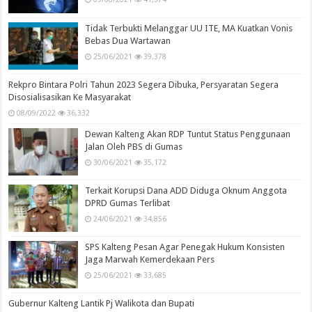
Tidak Terbukti Melanggar UU ITE, MA Kuatkan Vonis
Bebas Dua Wartawan
25/06/2021
39,378
Rekpro Bintara Polri Tahun 2023 Segera Dibuka, Persyaratan Segera
Disosialisasikan Ke Masyarakat
08/09/2022
36,332
Dewan Kalteng Akan RDP Tuntut Status Penggunaan
Jalan Oleh PBS di Gumas
30/06/2021
35,172
Terkait Korupsi Dana ADD Diduga Oknum Anggota
DPRD Gumas Terlibat
24/06/2021
34,856
SPS Kalteng Pesan Agar Penegak Hukum Konsisten
Jaga Marwah Kemerdekaan Pers
25/06/2021
33,685
Gubernur Kalteng Lantik Pj Walikota dan Bupati