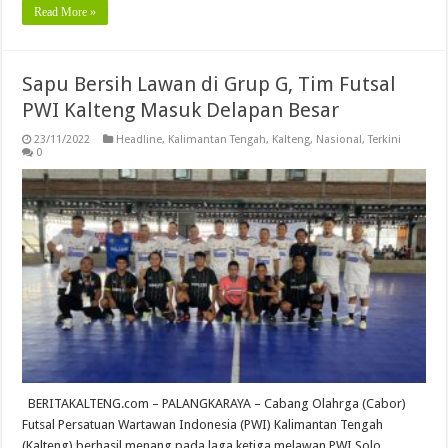
Read More »
Sapu Bersih Lawan di Grup G, Tim Futsal
PWI Kalteng Masuk Delapan Besar
23/11/2022
Headline
,
Kalimantan Tengah
,
Kalteng
,
Nasional
,
Terkini
0
BERITAKALTENG.com – PALANGKARAYA – Cabang Olahrga (Cabor)
Futsal Persatuan Wartawan Indonesia (PWI) Kalimantan Tengah
(Kalteng) berhasil menang pada laga ketiga melawan PWI Solo,