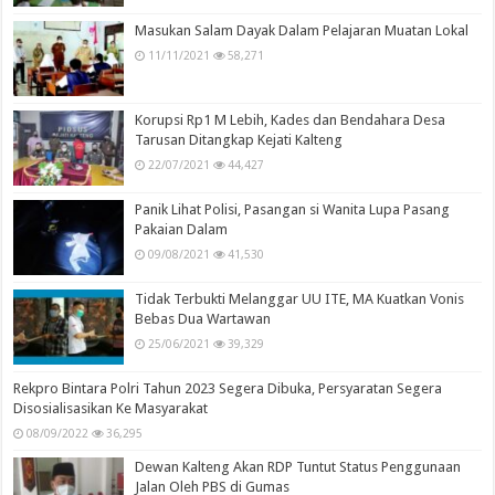
Masukan Salam Dayak Dalam Pelajaran Muatan Lokal
11/11/2021
58,271
Korupsi Rp1 M Lebih, Kades dan Bendahara Desa
Tarusan Ditangkap Kejati Kalteng
22/07/2021
44,427
Panik Lihat Polisi, Pasangan si Wanita Lupa Pasang
Pakaian Dalam
09/08/2021
41,530
Tidak Terbukti Melanggar UU ITE, MA Kuatkan Vonis
Bebas Dua Wartawan
25/06/2021
39,329
Rekpro Bintara Polri Tahun 2023 Segera Dibuka, Persyaratan Segera
Disosialisasikan Ke Masyarakat
08/09/2022
36,295
Dewan Kalteng Akan RDP Tuntut Status Penggunaan
Jalan Oleh PBS di Gumas