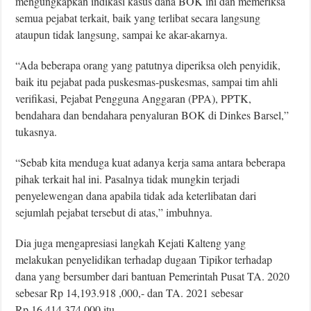
mengungkapkan indikasi kasus dana BOK ini dan memeriksa
semua pejabat terkait, baik yang terlibat secara langsung
ataupun tidak langsung, sampai ke akar-akarnya.
“Ada beberapa orang yang patutnya diperiksa oleh penyidik,
baik itu pejabat pada puskesmas-puskesmas, sampai tim ahli
verifikasi, Pejabat Pengguna Anggaran (PPA), PPTK,
bendahara dan bendahara penyaluran BOK di Dinkes Barsel,”
tukasnya.
“Sebab kita menduga kuat adanya kerja sama antara beberapa
pihak terkait hal ini. Pasalnya tidak mungkin terjadi
penyelewengan dana apabila tidak ada keterlibatan dari
sejumlah pejabat tersebut di atas,” imbuhnya.
Dia juga mengapresiasi langkah Kejati Kalteng yang
melakukan penyelidikan terhadap dugaan Tipikor terhadap
dana yang bersumber dari bantuan Pemerintah Pusat TA. 2020
sebesar Rp 14,193.918 ,000,- dan TA. 2021 sebesar
Rp.16.414.374.000 itu.