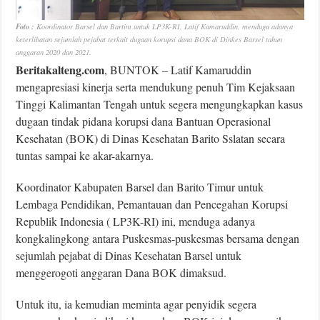
Foto :
Koordinator Barsel dan Bartim untuk LP3K-RI, Latif Kamaruddin, menduga adanya
keterlibatan sejumlah pejabat terkait dugaan korupsi dana BOK di Dinkes Barsel tahun
anggaran 2020 dan 2021.
Beritakalteng.com
, BUNTOK – Latif Kamaruddin
mengapresiasi kinerja serta mendukung penuh Tim Kejaksaan
Tinggi Kalimantan Tengah untuk segera mengungkapkan kasus
dugaan tindak pidana korupsi dana Bantuan Operasional
Kesehatan (BOK) di Dinas Kesehatan Barito Sslatan secara
tuntas sampai ke akar-akarnya.
Koordinator Kabupaten Barsel dan Barito Timur untuk
Lembaga Pendidikan, Pemantauan dan Pencegahan Korupsi
Republik Indonesia ( LP3K-RI) ini, menduga adanya
kongkalingkong antara Puskesmas-puskesmas bersama dengan
sejumlah pejabat di Dinas Kesehatan Barsel untuk
menggerogoti anggaran Dana BOK dimaksud.
Untuk itu, ia kemudian meminta agar penyidik segera