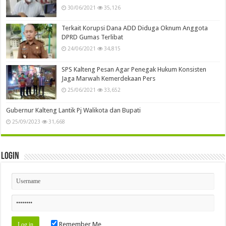
30/06/2021
35,126
Terkait Korupsi Dana ADD Diduga Oknum Anggota
DPRD Gumas Terlibat
24/06/2021
34,815
SPS Kalteng Pesan Agar Penegak Hukum Konsisten
Jaga Marwah Kemerdekaan Pers
25/06/2021
33,652
Gubernur Kalteng Lantik Pj Walikota dan Bupati
25/09/2023
31,668
Login
Remember Me