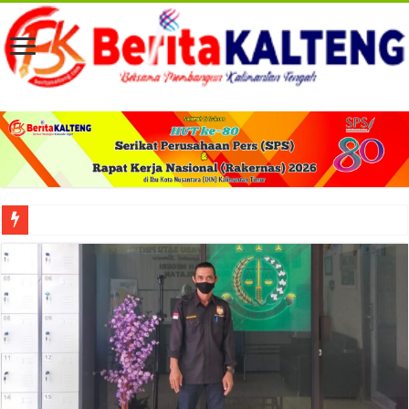
Viral! Selama Dua Bulan Lebih Siltap Serta Tunjangan Pemdes dan BPD di Barse