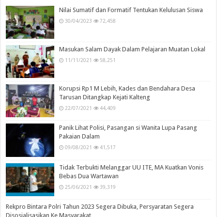
Nilai Sumatif dan Formatif Tentukan Kelulusan Siswa
30/04/2023
72,458
Masukan Salam Dayak Dalam Pelajaran Muatan Lokal
11/11/2021
58,251
Korupsi Rp1 M Lebih, Kades dan Bendahara Desa
Tarusan Ditangkap Kejati Kalteng
22/07/2021
44,409
Panik Lihat Polisi, Pasangan si Wanita Lupa Pasang
Pakaian Dalam
09/08/2021
41,517
Tidak Terbukti Melanggar UU ITE, MA Kuatkan Vonis
Bebas Dua Wartawan
25/06/2021
39,319
Rekpro Bintara Polri Tahun 2023 Segera Dibuka, Persyaratan Segera
Disosialisasikan Ke Masyarakat