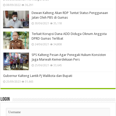
08/09/2022
36,291
Dewan Kalteng Akan RDP Tuntut Status Penggunaan
Jalan Oleh PBS di Gumas
30/06/2021
35,118
Terkait Korupsi Dana ADD Diduga Oknum Anggota
DPRD Gumas Terlibat
24/06/2021
34,808
SPS Kalteng Pesan Agar Penegak Hukum Konsisten
Jaga Marwah Kemerdekaan Pers
25/06/2021
33,645
Gubernur Kalteng Lantik Pj Walikota dan Bupati
25/09/2023
31,665
Login