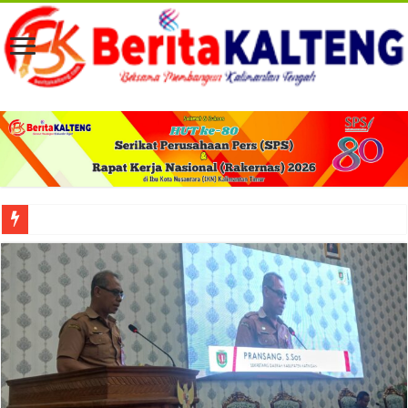
Viral! Selama Dua Bulan Lebih Siltap Serta Tunjangan Pemdes dan BPD di Barse