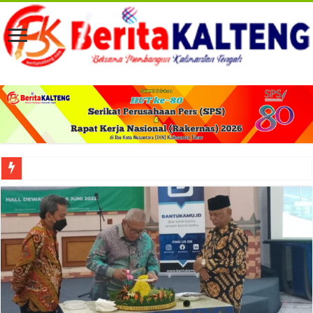
Viral! Selama Dua Bulan Lebih Siltap Serta Tunjangan Pemdes dan BPD di Barse