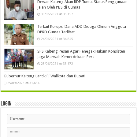
Dewan Kalteng Akan RDP Tuntut Status Penggunaan
Jalan Oleh PBS di Gumas
30/06/2021
35,157
Terkait Korupsi Dana ADD Diduga Oknum Anggota
DPRD Gumas Terlibat
24/06/2021
34,845
SPS Kalteng Pesan Agar Penegak Hukum Konsisten
Jaga Marwah Kemerdekaan Pers
25/06/2021
33,672
Gubernur Kalteng Lantik Pj Walikota dan Bupati
25/09/2023
31,684
Login