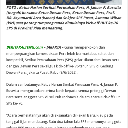
FOTO : Ketua Harian Serikat Perusahan Pers, H. Januar P. Ruswita
(tengah) bersama Ketua Dewan Pers, Ketua Dewan Pers, Prof.
DR. Azyumardi Azra (kanan) dan Sekjen SPS Pusat, Asmono Wikan
(kiri) saat potong tumpeng tanda dimulainya kick-off HUT ke-76
SPS di Provinsi Riau mendatang.
BERITAKALTENG.com
– JAKARTA –
Guna memperkokoh dan
memperjuangkan kemerdekaan Pers lebih bermartabat sehat dan
kompetitif, Serikat Perusahaan Pers (SPS) gelar silaturahmi insan pers
dengan Dewan Pers sekaligus kick-off ke-76 tahun SPS di Gedung
Dewan Pers, Jakarta Pusat, Rabu (8/6/2022).
Dalam sambutannya, Ketua Harian Serikat Perusaan Pers, H. Januar P.
Ruswita mengucapkan terima kasih kepada semua petinggi Dewan
Pers serta anggota SPS di seluruh Indonesia dalam acara Kick-off Hut
SPS ke-76.
“Acara perhelatannya akan dilaksanakan di Pekan Baru, Riau pada
tanggal 6 Juli mendatang. Satu dua tahun lalu SPS mempunyai anggota
sekitar 800 orang lebih, namun karena perkembangan era yang