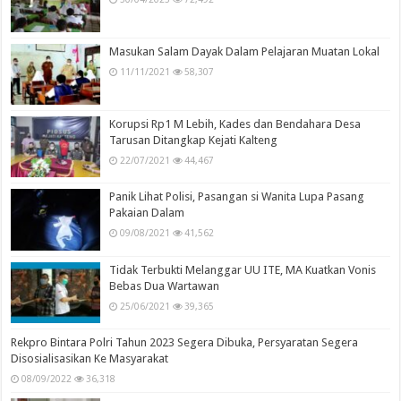
Masukan Salam Dayak Dalam Pelajaran Muatan Lokal
11/11/2021
58,307
Korupsi Rp1 M Lebih, Kades dan Bendahara Desa
Tarusan Ditangkap Kejati Kalteng
22/07/2021
44,467
Panik Lihat Polisi, Pasangan si Wanita Lupa Pasang
Pakaian Dalam
09/08/2021
41,562
Tidak Terbukti Melanggar UU ITE, MA Kuatkan Vonis
Bebas Dua Wartawan
25/06/2021
39,365
Rekpro Bintara Polri Tahun 2023 Segera Dibuka, Persyaratan Segera
Disosialisasikan Ke Masyarakat
08/09/2022
36,318