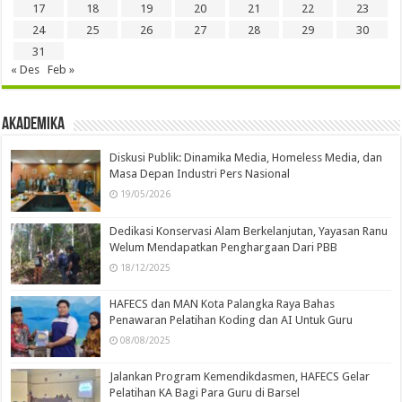
17
18
19
20
21
22
23
24
25
26
27
28
29
30
31
« Des
Feb »
Akademika
Diskusi Publik: Dinamika Media, Homeless Media, dan
Masa Depan Industri Pers Nasional
19/05/2026
Dedikasi Konservasi Alam Berkelanjutan, Yayasan Ranu
Welum Mendapatkan Penghargaan Dari PBB
18/12/2025
HAFECS dan MAN Kota Palangka Raya Bahas
Penawaran Pelatihan Koding dan AI Untuk Guru
08/08/2025
Jalankan Program Kemendikdasmen, HAFECS Gelar
Pelatihan KA Bagi Para Guru di Barsel