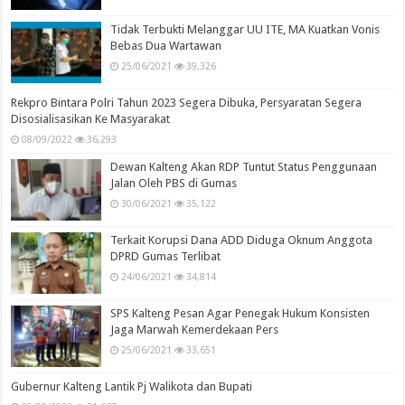
Tidak Terbukti Melanggar UU ITE, MA Kuatkan Vonis
Bebas Dua Wartawan
25/06/2021
39,326
Rekpro Bintara Polri Tahun 2023 Segera Dibuka, Persyaratan Segera
Disosialisasikan Ke Masyarakat
08/09/2022
36,293
Dewan Kalteng Akan RDP Tuntut Status Penggunaan
Jalan Oleh PBS di Gumas
30/06/2021
35,122
Terkait Korupsi Dana ADD Diduga Oknum Anggota
DPRD Gumas Terlibat
24/06/2021
34,814
SPS Kalteng Pesan Agar Penegak Hukum Konsisten
Jaga Marwah Kemerdekaan Pers
25/06/2021
33,651
Gubernur Kalteng Lantik Pj Walikota dan Bupati