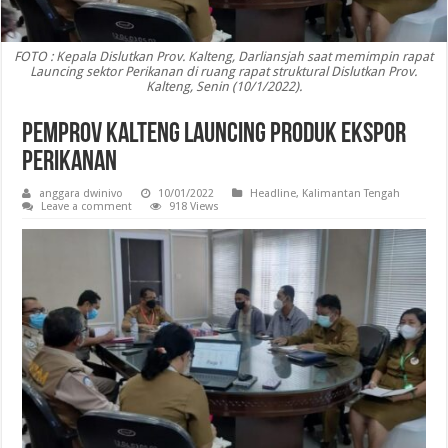
FOTO : Kepala Dislutkan Prov. Kalteng, Darliansjah saat memimpin rapat
Launcing sektor Perikanan di ruang rapat struktural Dislutkan Prov.
Kalteng, Senin (10/1/2022).
Pemprov Kalteng Launcing Produk Ekspor
Perikanan
anggara dwinivo
10/01/2022
Headline
,
Kalimantan Tengah
Leave a comment
918 Views