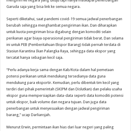
mengirim ke negara yang dituju tapi hanya maskapai penerbangan
Garuda saja yang bisa link ke semua negara.
Seperti diketahui, saat pandemi covid-19 semua jadwal penerbangan
berubah sehingga menghambat pengiriman ikan. Dan diharapkan
untuk kuota pengiriman bisa digabung dengan komoditi selain
perikanan agar biaya operasional pengiriman tidak berat. Dan selama
ini untuk PEB (Pemberitahuan Ekspor Barang) tidak pernah terdata di
Stasiun Karantina Ikan Palangka Raya, sehingga data ekspor yang
tercatat hanya sebagian kecil saja.
“Perlu adanya kerja sama dengan Kab/Kota dalam hal pemetaan
potensi perikanan untuk mendukung tersedianya data guna
mendukung para eksportir. Kemudian, perlu dibentuk tim kecil yang
terdiri dari pihak pemerintah (SKIPM dan Dislutkan) dan pelaku usaha
ekspor guna mempersiapkan data-data seperti data komoditi potensi
untuk ekspor, baik volume dan negara tujuan. Dan juga data
penerbangan untuk menyesuaikan dengan jadwal pengiriman
barang,” ucap Darliansjah.
Menurut Erwin, permintaan ikan hias dari luar negeri yang paling