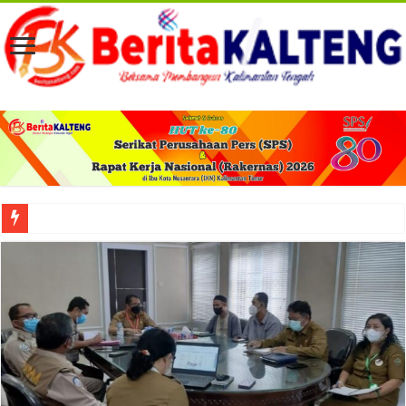
Viral! Selama Dua Bulan Lebih Siltap Serta Tunjangan Pemdes dan BPD di Barse