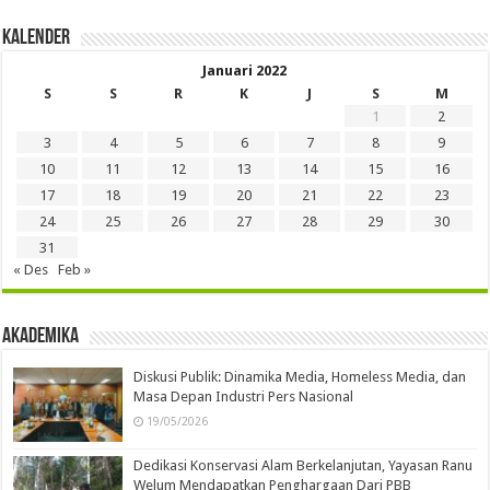
Kalender
Januari 2022
S
S
R
K
J
S
M
1
2
3
4
5
6
7
8
9
10
11
12
13
14
15
16
17
18
19
20
21
22
23
24
25
26
27
28
29
30
31
« Des
Feb »
Akademika
Diskusi Publik: Dinamika Media, Homeless Media, dan
Masa Depan Industri Pers Nasional
19/05/2026
Dedikasi Konservasi Alam Berkelanjutan, Yayasan Ranu
Welum Mendapatkan Penghargaan Dari PBB