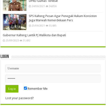
DPRD Gumas Terlibat
24/06/2021
34,856
SPS Kalteng Pesan Agar Penegak Hukum Konsisten
Jaga Marwah Kemerdekaan Pers
25/06/2021
33,685
Gubernur Kalteng Lantik Pj Walikota dan Bupati
25/09/2023
31,692
Login
Remember Me
Lost your password?