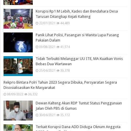
Korupsi Rp1 M Lebih, Kades dan Bendahara Desa
Tarusan Ditangkap Kejati Kalteng
22/07/2021
44,489
Panik Lihat Polisi, Pasangan si Wanita Lupa Pasang
Pakaian Dalam
09/08/2021
41,574
Tidak Terbukti Melanggar UU ITE, MA Kuatkan Vonis
Bebas Dua Wartawan
25/06/2021
39,378
Rekpro Bintara Polri Tahun 2023 Segera Dibuka, Persyaratan Segera
Disosialisasikan Ke Masyarakat
08/09/2022
36,332
Dewan Kalteng Akan RDP Tuntut Status Penggunaan
Jalan Oleh PBS di Gumas
30/06/2021
35,172
Terkait Korupsi Dana ADD Diduga Oknum Anggota