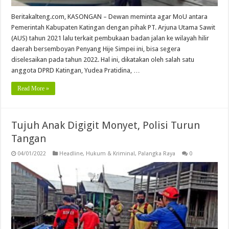
Beritakalteng.com, KASONGAN – Dewan meminta agar MoU antara
Pemerintah Kabupaten Katingan dengan pihak PT. Arjuna Utama Sawit
(AUS) tahun 2021 lalu terkait pembukaan badan jalan ke wilayah hilir
daerah bersemboyan Penyang Hije Simpei ini, bisa segera
diselesaikan pada tahun 2022. Hal ini, dikatakan oleh salah satu
anggota DPRD Katingan, Yudea Pratidina, …
Read More »
Tujuh Anak Digigit Monyet, Polisi Turun
Tangan
04/01/2022
Headline
,
Hukum & Kriminal
,
Palangka Raya
0