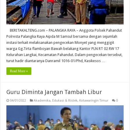
BERITAKALTENG.com – PALANGKA RAYA – Anggota Polsek Pahandut
Polresta Palangka Raya Aipda M Samsul bersama dengan sejumlah
instasi terkait melaksanakan pengecekan Monyet yang menggigit
warga Gg.Tirta flamboyan Bawah belakang Kantor PLN RT 02 RW 17
Kelurahan Langkai, Kecamatan Pahandut. Dalam pengecekan tersebut,
turut hadir diantaranya Danramil 1016-01/Phd, Kasikesos …
Read More »
Guru Diminta Jangan Tambah Libur
04/01/2022
Akademika
,
Edukasi & Ristek
,
Kotawaringin Timur
0