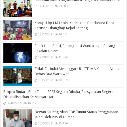
11/11/2021
58,303
Korupsi Rp1 M Lebih, Kades dan Bendahara Desa
Tarusan Ditangkap Kejati Kalteng
22/07/2021
44,461
Panik Lihat Polisi, Pasangan si Wanita Lupa Pasang
Pakaian Dalam
09/08/2021
41,559
Tidak Terbukti Melanggar UU ITE, MA Kuatkan Vonis
Bebas Dua Wartawan
25/06/2021
39,360
Rekpro Bintara Polri Tahun 2023 Segera Dibuka, Persyaratan Segera
Disosialisasikan Ke Masyarakat
08/09/2022
36,317
Dewan Kalteng Akan RDP Tuntut Status Penggunaan
Jalan Oleh PBS di Gumas
30/06/2021
35,156