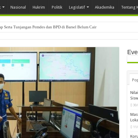
k
Nasional
Hukrim
Politik
Legislatif
Akademika
Tentang 
tap Serta Tunjangan Pemdes dan BPD di Barsel Belum Cair
Eve
Pop
Nila
Sis
30
Mas
Loka
11
Koru