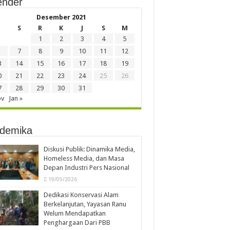
ender
Desember 2021
S
R
K
J
S
M
1
2
3
4
5
7
8
9
10
11
12
3
14
15
16
17
18
19
0
21
22
23
24
25
26
7
28
29
30
31
ov
Jan »
demika
Diskusi Publik: Dinamika Media,
Homeless Media, dan Masa
Depan Industri Pers Nasional
19/05/2026
Dedikasi Konservasi Alam
Berkelanjutan, Yayasan Ranu
Welum Mendapatkan
Penghargaan Dari PBB