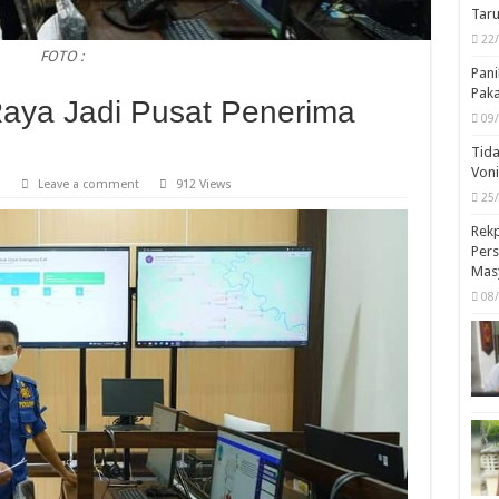
Taru
22
FOTO :
Pani
Pak
Raya Jadi Pusat Penerima
09
Tida
Von
a
Leave a comment
912 Views
25
Rekp
Pers
Mas
08