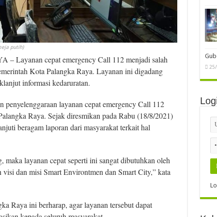
eja putih)
Gube
 Layanan cepat emergency Call 112 menjadi salah
25
emerintah Kota Palangka Raya. Layanan ini digadang
lanjut informasi kedaruratan.
Log
in penyelenggaraan layanan cepat emergency Call 112
 Palangka Raya. Sejak diresmikan pada Rabu (18/8/2021)
juti beragam laporan dari masyarakat terkait hal
maka layanan cepat seperti ini sangat dibutuhkan oleh
visi dan misi Smart Environtmen dan Smart City,” kata
Lo
ka Raya ini berharap, agar layanan tersebut dapat
sasikan kepada seluruh masyarakat.