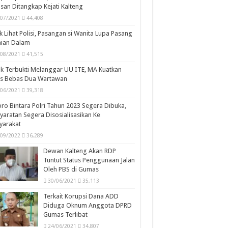
san Ditangkap Kejati Kalteng
/07/2021
44,408
k Lihat Polisi, Pasangan si Wanita Lupa Pasang
aian Dalam
/08/2021
41,515
k Terbukti Melanggar UU ITE, MA Kuatkan
is Bebas Dua Wartawan
/06/2021
39,318
ro Bintara Polri Tahun 2023 Segera Dibuka,
yaratan Segera Disosialisasikan Ke
yarakat
/09/2022
36,289
Dewan Kalteng Akan RDP
Tuntut Status Penggunaan Jalan
Oleh PBS di Gumas
30/06/2021
35,113
Terkait Korupsi Dana ADD
Diduga Oknum Anggota DPRD
Gumas Terlibat
24/06/2021
34,807