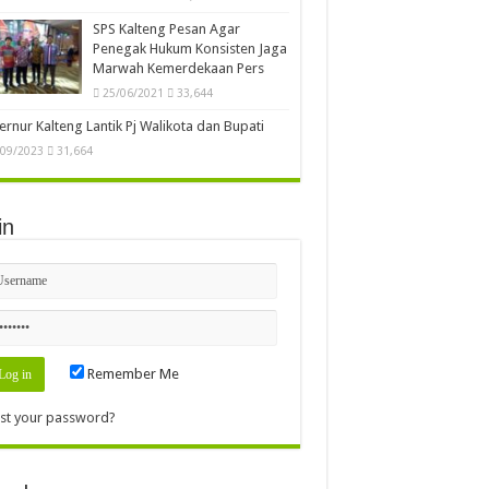
SPS Kalteng Pesan Agar
Penegak Hukum Konsisten Jaga
Marwah Kemerdekaan Pers
25/06/2021
33,644
rnur Kalteng Lantik Pj Walikota dan Bupati
/09/2023
31,664
in
Remember Me
st your password?