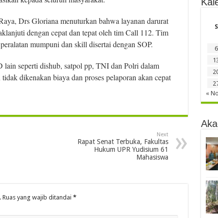
Kal
Raya, Drs Gloriana menuturkan bahwa layanan darurat
S
klanjuti dengan cepat dan tepat oleh tim Call 112. Tim
 peralatan mumpuni dan skill disertai dengan SOP.
6
1
lain seperti dishub, satpol pp, TNI dan Polri dalam
2
 tidak dikenakan biaya dan proses pelaporan akan cepat
2
« N
Aka
Next
Rapat Senat Terbuka, Fakultas
Hukum UPR Yudisium 61
Mahasiswa
.
Ruas yang wajib ditandai
*