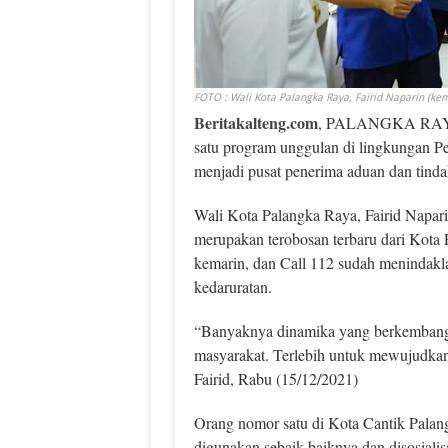
FOTO : Wali Kota Palangka Raya, Fairid Naparin (kem
Beritakalteng.com
, PALANGKA RAYA –
satu program unggulan di lingkungan P
menjadi pusat penerima aduan dan tindak
Wali Kota Palangka Raya, Fairid Napar
merupakan terobosan terbaru dari Kota
kemarin, dan Call 112 sudah menindaklan
kedaruratan.
“Banyaknya dinamika yang berkembang, 
masyarakat. Terlebih untuk mewujudkan 
Fairid, Rabu (15/12/2021)
Orang nomor satu di Kota Cantik Palang
digunakan sebaik-baiknya dan disosiali