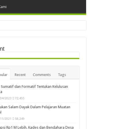
Kami
nt
ular
Recent
Comments
Tags
i Sumatif dan Formatif Tentukan Kelulusan
wa
/04/2023
72,455
ukan Salam Dayak Dalam Pelajaran Muatan
l
/11/2021
58,249
psi Rp1 M Lebih, Kades dan Bendahara Desa