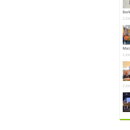
Berk
23
Mas
23
23