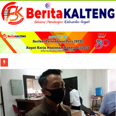
Viral! Selama Dua Bulan Lebih Siltap Serta Tunjangan Pemdes dan BPD di Barse