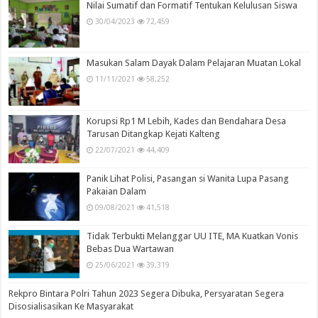
Nilai Sumatif dan Formatif Tentukan Kelulusan Siswa
30/04/2023
72,459
Masukan Salam Dayak Dalam Pelajaran Muatan Lokal
11/11/2021
58,252
Korupsi Rp1 M Lebih, Kades dan Bendahara Desa
Tarusan Ditangkap Kejati Kalteng
22/07/2021
44,409
Panik Lihat Polisi, Pasangan si Wanita Lupa Pasang
Pakaian Dalam
09/08/2021
41,518
Tidak Terbukti Melanggar UU ITE, MA Kuatkan Vonis
Bebas Dua Wartawan
25/06/2021
39,319
Rekpro Bintara Polri Tahun 2023 Segera Dibuka, Persyaratan Segera
Disosialisasikan Ke Masyarakat