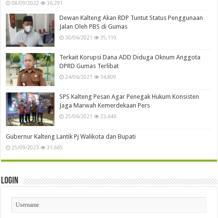
08/09/2022
36,291
Dewan Kalteng Akan RDP Tuntut Status Penggunaan
Jalan Oleh PBS di Gumas
30/06/2021
35,119
Terkait Korupsi Dana ADD Diduga Oknum Anggota
DPRD Gumas Terlibat
24/06/2021
34,809
SPS Kalteng Pesan Agar Penegak Hukum Konsisten
Jaga Marwah Kemerdekaan Pers
25/06/2021
33,646
Gubernur Kalteng Lantik Pj Walikota dan Bupati
25/09/2023
31,665
Login