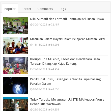
Popular
Recent
Comments
Tags
Nilai Sumatif dan Formatif Tentukan Kelulusan Siswa
30/04/2023
72,487
Masukan Salam Dayak Dalam Pelajaran Muatan Lokal
11/11/2021
58,295
Korupsi Rp1 M Lebih, Kades dan Bendahara Desa
Tarusan Ditangkap Kejati Kalteng
22/07/2021
44,454
Panik Lihat Polisi, Pasangan si Wanita Lupa Pasang
Pakaian Dalam
09/08/2021
41,553
Tidak Terbukti Melanggar UU ITE, MA Kuatkan Vonis
Bebas Dua Wartawan
25/06/2021
39,351