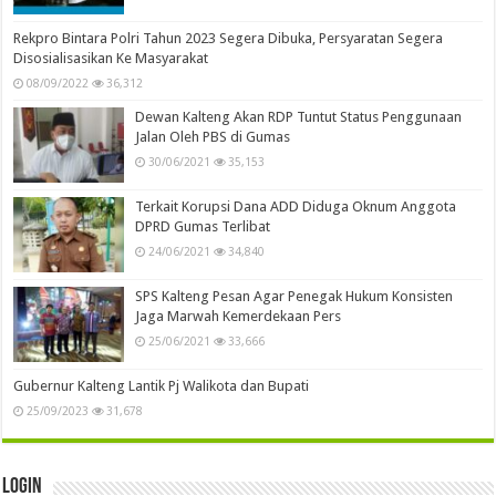
Rekpro Bintara Polri Tahun 2023 Segera Dibuka, Persyaratan Segera
Disosialisasikan Ke Masyarakat
08/09/2022
36,312
Dewan Kalteng Akan RDP Tuntut Status Penggunaan
Jalan Oleh PBS di Gumas
30/06/2021
35,153
Terkait Korupsi Dana ADD Diduga Oknum Anggota
DPRD Gumas Terlibat
24/06/2021
34,840
SPS Kalteng Pesan Agar Penegak Hukum Konsisten
Jaga Marwah Kemerdekaan Pers
25/06/2021
33,666
Gubernur Kalteng Lantik Pj Walikota dan Bupati
25/09/2023
31,678
Login