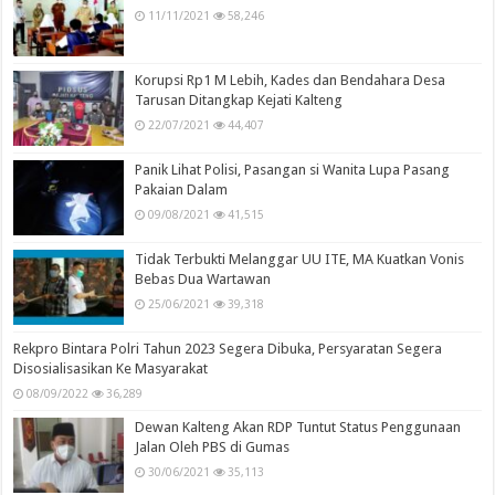
11/11/2021
58,246
Korupsi Rp1 M Lebih, Kades dan Bendahara Desa
Tarusan Ditangkap Kejati Kalteng
22/07/2021
44,407
Panik Lihat Polisi, Pasangan si Wanita Lupa Pasang
Pakaian Dalam
09/08/2021
41,515
Tidak Terbukti Melanggar UU ITE, MA Kuatkan Vonis
Bebas Dua Wartawan
25/06/2021
39,318
Rekpro Bintara Polri Tahun 2023 Segera Dibuka, Persyaratan Segera
Disosialisasikan Ke Masyarakat
08/09/2022
36,289
Dewan Kalteng Akan RDP Tuntut Status Penggunaan
Jalan Oleh PBS di Gumas
30/06/2021
35,113