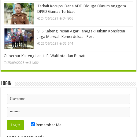
Terkait Korupsi Dana ADD Diduga Oknum Anggota
DPRD Gumas Terlibat
24/06/2021
34,806
SPS Kalteng Pesan Agar Penegak Hukum Konsisten
Jaga Marwah Kemerdekaan Pers
25/06/2021
33,644
Gubernur Kalteng Lantik Pj Walikota dan Bupati
25/09/2023
31,664
Login
Remember Me