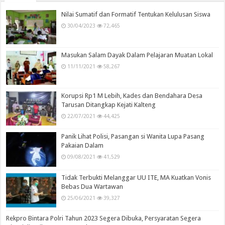
Nilai Sumatif dan Formatif Tentukan Kelulusan Siswa
30/04/2023
72,465
Masukan Salam Dayak Dalam Pelajaran Muatan Lokal
11/11/2021
58,267
Korupsi Rp1 M Lebih, Kades dan Bendahara Desa
Tarusan Ditangkap Kejati Kalteng
22/07/2021
44,425
Panik Lihat Polisi, Pasangan si Wanita Lupa Pasang
Pakaian Dalam
09/08/2021
41,529
Tidak Terbukti Melanggar UU ITE, MA Kuatkan Vonis
Bebas Dua Wartawan
25/06/2021
39,327
Rekpro Bintara Polri Tahun 2023 Segera Dibuka, Persyaratan Segera