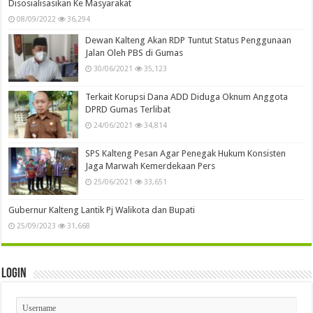
Disosialisasikan Ke Masyarakat
08/09/2022
36,294
Dewan Kalteng Akan RDP Tuntut Status Penggunaan
Jalan Oleh PBS di Gumas
30/06/2021
35,123
Terkait Korupsi Dana ADD Diduga Oknum Anggota
DPRD Gumas Terlibat
24/06/2021
34,814
SPS Kalteng Pesan Agar Penegak Hukum Konsisten
Jaga Marwah Kemerdekaan Pers
25/06/2021
33,651
Gubernur Kalteng Lantik Pj Walikota dan Bupati
25/09/2023
31,668
Login