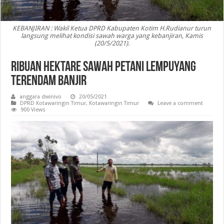
KEBANJIRAN : Wakil Ketua DPRD Kabupaten Kotim H.Rudianur turun
langsung melihat kondisi sawah warga yang kebanjiran, Kamis
(20/5/2021).
Ribuan Hektare Sawah Petani Lempuyang
Terendam Banjir
anggara dwinivo
20/05/2021
DPRD Kotawaringin Timur
,
Kotawaringin Timur
Leave a comment
900 Views