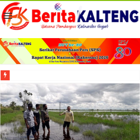
Viral! Selama Dua Bulan Lebih Siltap Serta Tunjangan Pemdes dan BPD di Barse