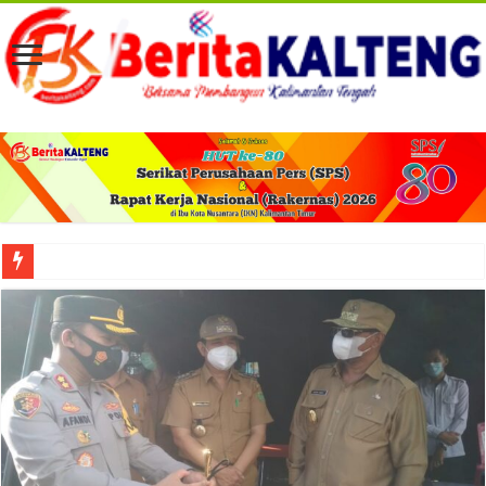
Viral! Selama Dua Bulan Lebih Siltap Serta Tunjangan Pemdes dan BPD di Barse