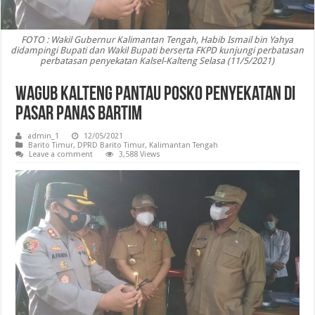
FOTO : Wakil Gubernur Kalimantan Tengah, Habib Ismail bin Yahya
didampingi Bupati dan Wakil Bupati berserta FKPD kunjungi perbatasan
perbatasan penyekatan Kalsel-Kalteng Selasa (11/5/2021)
Wagub Kalteng Pantau Posko Penyekatan di
Pasar Panas Bartim
admin_1
12/05/2021
Barito Timur
,
DPRD Barito Timur
,
Kalimantan Tengah
Leave a comment
3,588 Views