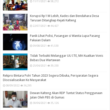
11/11/2021
58,272
Korupsi Rp1 M Lebih, Kades dan Bendahara Desa
Tarusan Ditangkap Kejati Kalteng
22/07/2021
44,427
Panik Lihat Polisi, Pasangan si Wanita Lupa Pasang
Pakaian Dalam
09/08/2021
41,530
Tidak Terbukti Melanggar UU ITE, MA Kuatkan Vonis
Bebas Dua Wartawan
25/06/2021
39,330
Rekpro Bintara Polri Tahun 2023 Segera Dibuka, Persyaratan Segera
Disosialisasikan Ke Masyarakat
08/09/2022
36,295
Dewan Kalteng Akan RDP Tuntut Status Penggunaan
Jalan Oleh PBS di Gumas
30/06/2021
35,126