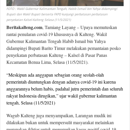
FOTO : Wakil Gubernur Kalimantan Tengah, Habib Ismail bin Yahya didampingi
Bupati dan Wakil Bupati berserta FKPD kunjungi perbatasan perbatasan
penyekatan Kalsel-Kalteng Selasa (11/5/2021)
Beritakalteng.com
, Tamiang Layang – Upaya memutuskan
rantai penularan covid-19 khususnya di Kalteng.
Wakil
Gubernur Kalimantan Tengah Habib Ismail bin Yahya
didampingi Bupati Barito Timur melakukan pemantaian posko
penyekatan perbatasan Kalteng – Kalsel di Pasar Panas
Kecamatan Benua Lima, Selasa (11/5/2021).
“Meskipun ada anggapan sebagian orang seolah-olah
pemerintah diuntungkan dengan adanya covid-19 ini karena
anggarannya belum habis, padahal jutru pemerintah dan seluruh
rakyat Indonesia dirugikan,” ujar wakil gubernur kalimantan
tengah, Selasa (11/5/2021)
Wagub Kalteng juga menyampaikan, Larangan mudik ini
dilakukan bukan untuk mempersulit masyarakat melainkan
merupakan ikhtiar untuk menurunkan kasus positif covid-19