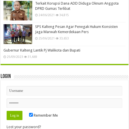
Terkait Korupsi Dana ADD Diduga Oknum Anggota
DPRD Gumas Terlibat
24/06/2021
34,815
SPS Kalteng Pesan Agar Penegak Hukum Konsisten
Jaga Marwah Kemerdekaan Pers
25/06/2021
33,653
Gubernur Kalteng Lantik Pj Walikota dan Bupati
25/09/2023
31,669
Login
Remember Me
Lost your password?