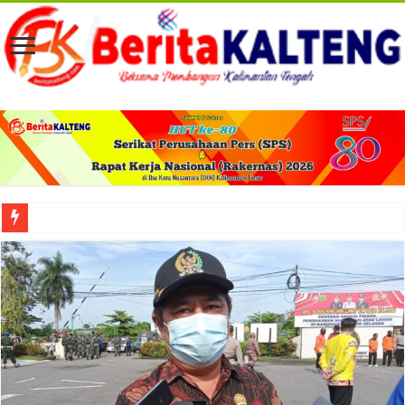
Viral! Selama Dua Bulan Lebih Siltap Serta Tunjangan Pemdes dan BPD di Barse