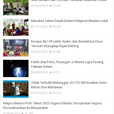
30/04/2023
72,456
Masukan Salam Dayak Dalam Pelajaran Muatan Lokal
11/11/2021
58,249
Korupsi Rp1 M Lebih, Kades dan Bendahara Desa
Tarusan Ditangkap Kejati Kalteng
22/07/2021
44,408
Panik Lihat Polisi, Pasangan si Wanita Lupa Pasang
Pakaian Dalam
09/08/2021
41,515
Tidak Terbukti Melanggar UU ITE, MA Kuatkan Vonis
Bebas Dua Wartawan
25/06/2021
39,318
Rekpro Bintara Polri Tahun 2023 Segera Dibuka, Persyaratan Segera
Disosialisasikan Ke Masyarakat
08/09/2022
36,289