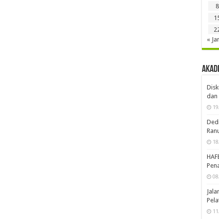
8
1
2
« Ja
Akad
Disk
dan 
19
Dedi
Ran
18
HAF
Pena
08
Jal
Pela
11