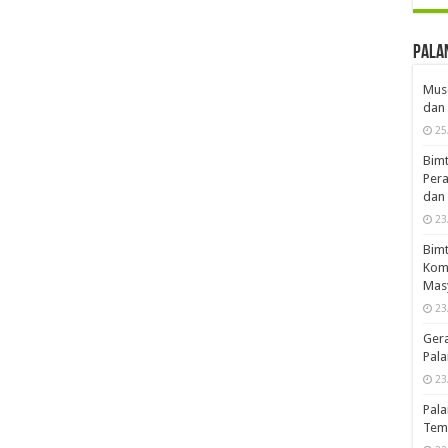
Pala
Musd
dan 
25
Bimt
Pera
dan 
23
Bimt
Komp
Mas
23
Ger
Pala
23
Pala
Temb