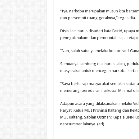
“Iya, narkoba merupakan musuh kita bersama
dan persempit ruang geraknya,” tegas dia.
Disisi lain harus disadari kata Fairid, upa
penegak hukum dan pemerintah saja, tetap
“Nah, salah satunya melalui kolaboratif Gana
Semuanya sambung dia, harus saling pedu
masyarakat untuk mencegah narkoba serta 
“Saya berharap masyarakat semakin sadar 
memerangi peredaran narkoba. Minimal dili
Adapun acara yang dilaksanakan melalui Vide
Haryati,Ketua MUI Provinsi Kalteng dan Rekt
MUI Kalteng, Sabian Ustman; Kepala BNN Kot
narasumber lainnya. (arl)