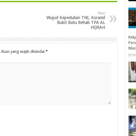
Next
Wujud Kepedulian TNI, Koramil
Bukit Batu Rehab TPA AL
HIJRAH
Rekp
Pers
Mas
.
Ruas yang wajib ditandai
*
08