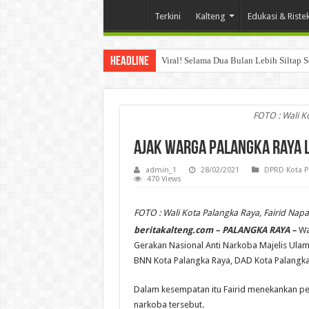
Terkini
Kalteng
Edukasi & Riste
Headline
Viral! Selama Dua Bulan Lebih Siltap 
FOTO : Wali K
Ajak Warga Palangka Raya 
admin_1
28/02/2021
DPRD Kota P
470 Views
FOTO : Wali Kota Palangka Raya, Fairid Napa
beritakalteng.com – PALANGKA RAYA –
Wa
Gerakan Nasional Anti Narkoba Majelis Ula
BNN Kota Palangka Raya, DAD Kota Palangka 
Dalam kesempatan itu Fairid menekankan pe
narkoba tersebut.