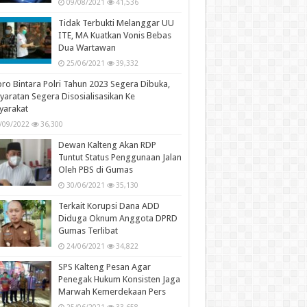
09/08/2021
41,536
Tidak Terbukti Melanggar UU
ITE, MA Kuatkan Vonis Bebas
Dua Wartawan
25/06/2021
39,332
ro Bintara Polri Tahun 2023 Segera Dibuka,
yaratan Segera Disosialisasikan Ke
yarakat
/09/2022
36,300
Dewan Kalteng Akan RDP
Tuntut Status Penggunaan Jalan
Oleh PBS di Gumas
30/06/2021
35,130
Terkait Korupsi Dana ADD
Diduga Oknum Anggota DPRD
Gumas Terlibat
24/06/2021
34,822
SPS Kalteng Pesan Agar
Penegak Hukum Konsisten Jaga
Marwah Kemerdekaan Pers
25/06/2021
33,658