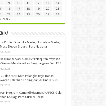
9
10
11
12
13
14
5
16
17
18
19
20
21
2
23
24
25
26
27
28
n
Mar »
emika
usi Publik: Dinamika Media, Homeless Media,
Masa Depan Industri Pers Nasional
/05/2026
kasi Konservasi Alam Berkelanjutan, Yayasan
u Welum Mendapatkan Penghargaan Dari PBB
/12/2025
ECS dan MAN Kota Palangka Raya Bahas
waran Pelatihan Koding dan AI Untuk Guru
/08/2025
ankan Program Kemendikdasmen, HAFECS Gelar
tihan KA Bagi Para Guru di Barsel
/07/2025