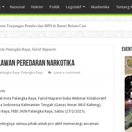
k
Nasional
Hukrim
Politik
Legislatif
Akademika
Tentang 
Serta Tunjangan Pemdes dan BPD di Barsel Belum Cair
Even
ota Palangka Raya, Fairid Naparin.
Lawan Peredaran Narkotika
alangka Raya
,
Palangka Raya
Leave a comment
rin.
li Kota Palangka Raya, Fairid Naparin buka Webinar Kolaboratif
ma Indonesia Kalimantan Tengah (Ganas Annar-MUI Kalteng),
Raya, FEBI IAIN Palangka Raya, Sabtu (27/2/2021).
ntingnya semua pihak untuk pro aktif memerangi ancaman