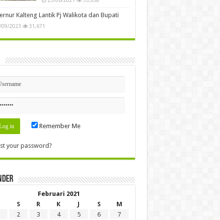
rnur Kalteng Lantik Pj Walikota dan Bupati
/09/2023
31,671
n
Remember Me
st your password?
nder
Februari 2021
S
R
K
J
S
M
2
3
4
5
6
7