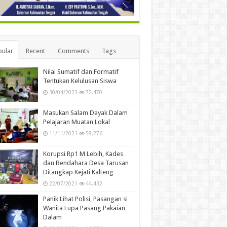
ular
Recent
Comments
Tags
Nilai Sumatif dan Formatif
Tentukan Kelulusan Siswa
30/04/2023
72,470
Masukan Salam Dayak Dalam
Pelajaran Muatan Lokal
11/11/2021
58,276
Korupsi Rp1 M Lebih, Kades
dan Bendahara Desa Tarusan
Ditangkap Kejati Kalteng
22/07/2021
44,432
Panik Lihat Polisi, Pasangan si
Wanita Lupa Pasang Pakaian
Dalam