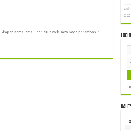
Gube
25
Simpan nama, email, dan situs web saya pada peramban ini
Logi
Lo
Kale
S
1