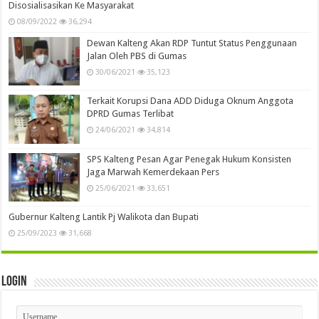
Disosialisasikan Ke Masyarakat
08/09/2022
36,294
Dewan Kalteng Akan RDP Tuntut Status Penggunaan
Jalan Oleh PBS di Gumas
30/06/2021
35,123
Terkait Korupsi Dana ADD Diduga Oknum Anggota
DPRD Gumas Terlibat
24/06/2021
34,814
SPS Kalteng Pesan Agar Penegak Hukum Konsisten
Jaga Marwah Kemerdekaan Pers
25/06/2021
33,651
Gubernur Kalteng Lantik Pj Walikota dan Bupati
25/09/2023
31,668
Login