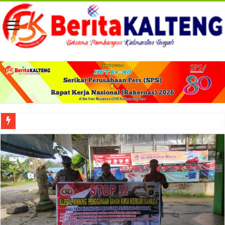
Viral! Selama Dua Bulan Lebih Siltap Serta Tunjangan Pemdes dan BPD di Barse