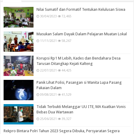
Nilai Sumatif dan Formatif Tentukan Kelulusan Siswa
30/04/2023
72,465
Masukan Salam Dayak Dalam Pelajaran Muatan Lokal
11/11/2021
58,267
Korupsi Rp1 M Lebih, Kades dan Bendahara Desa
Tarusan Ditangkap Kejati Kalteng
22/07/2021
44,425
Panik Lihat Polisi, Pasangan si Wanita Lupa Pasang
Pakaian Dalam
09/08/2021
41,529
Tidak Terbukti Melanggar UU ITE, MA Kuatkan Vonis
Bebas Dua Wartawan
25/06/2021
39,327
Rekpro Bintara Polri Tahun 2023 Segera Dibuka, Persyaratan Segera