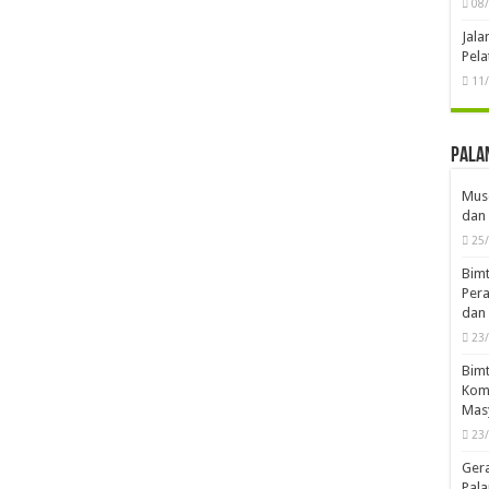
08
Jal
Pela
11
Pala
Musd
dan 
25
Bimt
Pera
dan 
23
Bimt
Komp
Mas
23
Ger
Pala