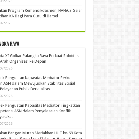
/08/2025
ankan Program Kemendikdasmen, HAFECS Gelar
tihan KA Bagi Para Guru di Barsel
/07/2025
ngka Raya
a XI Golkar Palangka Raya Perkuat Soliditas
Arah Organisasi ke Depan
/07/2026
ek Penguatan Kapasitas Mediator Perkuat
n ASN dalam Mewujudkan Stabilitas Sosial
Pelayanan Publik Berkualitas
/07/2026
ek Penguatan Kapasitas Mediator Tingkatkan
etensi ASN dalam Penyelesaian Konflik
yarakat
/07/2026
akan Pangan Murah Meriahkan HUT ke-69 Kota
ngka Raya, Bantu Jaga Stabilitas Harga Pangan