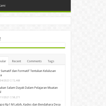
Kami
t
ular
Recent
Comments
Tags
i Sumatif dan Formatif Tentukan Kelulusan
wa
/04/2023
72,468
ukan Salam Dayak Dalam Pelajaran Muatan
l
/11/2021
58,271
psi Rp1 M Lebih, Kades dan Bendahara Desa