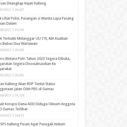
san Ditangkap Kejati Kalteng
/07/2021
44,427
k Lihat Polisi, Pasangan si Wanita Lupa Pasang
aian Dalam
/08/2021
41,530
k Terbukti Melanggar UU ITE, MA Kuatkan
is Bebas Dua Wartawan
/06/2021
39,329
ro Bintara Polri Tahun 2023 Segera Dibuka,
yaratan Segera Disosialisasikan Ke
yarakat
/09/2022
36,295
n Kalteng Akan RDP Tuntut Status
gunaan Jalan Oleh PBS di Gumas
/06/2021
35,126
kait Korupsi Dana ADD Diduga Oknum Anggota
D Gumas Terlibat
/06/2021
34,815
SPS Kalteng Pesan Agar Penegak Hukum