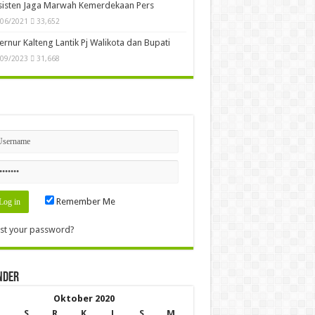
sisten Jaga Marwah Kemerdekaan Pers
/06/2021
33,652
rnur Kalteng Lantik Pj Walikota dan Bupati
/09/2023
31,668
n
Remember Me
st your password?
nder
Oktober 2020
S
R
K
J
S
M