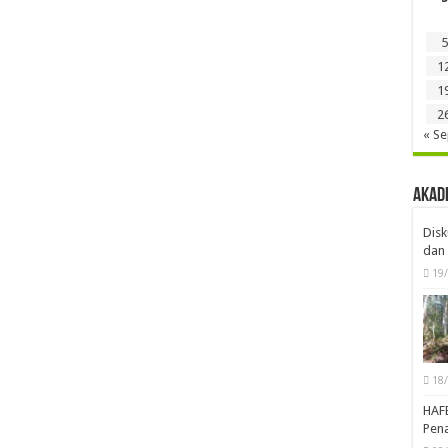
5
1
1
2
« S
Akad
Disk
dan 
19
18
HAF
Pena