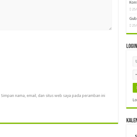
Kon
25
Gube
25
Logi
Simpan nama, email, dan situs web saya pada peramban ini
Lo
Kale
S