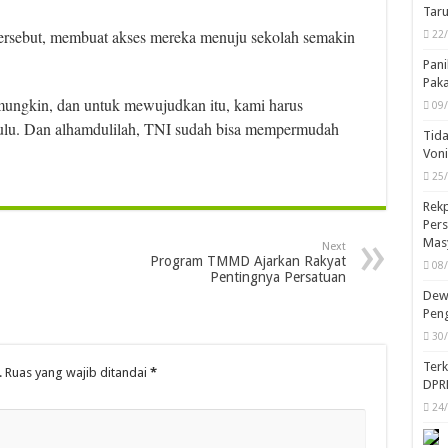
Taru
ersebut, membuat akses mereka menuju sekolah semakin
22
Pani
Pak
 mungkin, dan untuk mewujudkan itu, kami harus
09
dulu. Dan alhamdulilah, TNI sudah bisa mempermudah
Tida
Von
25
Rekp
Pers
Mas
Next
Program TMMD Ajarkan Rakyat
08
Pentingnya Persatuan
Dewa
Peng
30
Ter
.
Ruas yang wajib ditandai
*
DPR
24