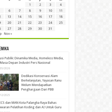
1
2
3
4
6
7
8
9
10
11
2
13
14
15
16
17
18
9
20
21
22
23
24
25
6
27
28
29
30
31
ep
Nov »
emika
usi Publik: Dinamika Media, Homeless Media,
Masa Depan Industri Pers Nasional
/05/2026
Dedikasi Konservasi Alam
Berkelanjutan, Yayasan Ranu
Welum Mendapatkan
Penghargaan Dari PBB
/12/2025
ECS dan MAN Kota Palangka Raya Bahas
waran Pelatihan Koding dan AI Untuk Guru