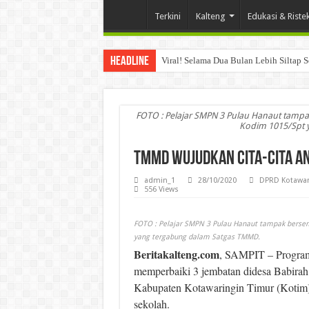
Terkini
Kalteng
Edukasi & Riste
Headline
Viral! Selama Dua Bulan Lebih Siltap 
FOTO : Pelajar SMPN 3 Pulau Hanaut tampa
Kodim 1015/Spt 
TMMD Wujudkan Cita-Cita A
admin_1
28/10/2020
DPRD Kotawar
556 Views
FOTO : Pelajar SMPN 3 Pulau Hanaut tampak berse
yang tergabung dalam Satgas TMMD.
Beritakalteng.com
, SAMPIT – Progr
memperbaiki 3 jembatan didesa Babirah
Kabupaten Kotawaringin Timur (Kotim),
sekolah.