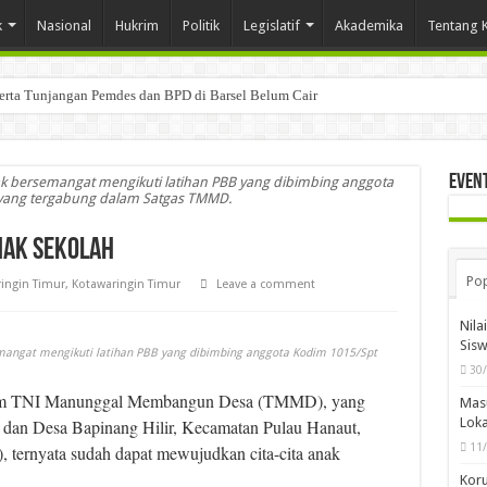
k
Nasional
Hukrim
Politik
Legislatif
Akademika
Tentang 
Serta Tunjangan Pemdes dan BPD di Barsel Belum Cair
Even
k bersemangat mengikuti latihan PBB yang dibimbing anggota
yang tergabung dalam Satgas TMMD.
nak Sekolah
Pop
ingin Timur
,
Kotawaringin Timur
Leave a comment
Nila
Sis
mangat mengikuti latihan PBB yang dibimbing anggota Kodim 1015/Spt
30
am TNI Manunggal Membangun Desa (TMMD), yang
Mas
Loka
 dan Desa Bapinang Hilir, Kecamatan Pulau Hanaut,
11
 ternyata sudah dapat mewujudkan cita-cita anak
Koru