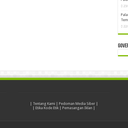
23
Pala
Temb
22
Gove
|
Tentang Kami
|
Pedoman Media Siber
|
|
Etika Kode Etik
|
Pemasangan Iklan
|