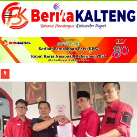
Viral! Selama Dua Bulan Lebih Siltap Serta Tunjangan Pemdes dan BPD di Barse