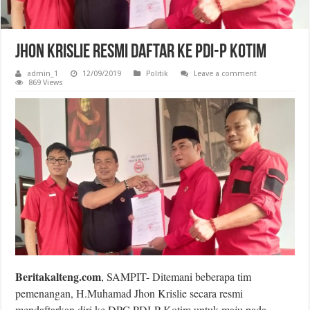
Jhon Krislie Resmi Daftar Ke PDI-P Kotim
admin_1
12/09/2019
Politik
Leave a comment
869 Views
Beritakalteng.com
, SAMPIT- Ditemani beberapa tim
pemenangan, H.Muhamad Jhon Krislie secara resmi
mendaftarkan diri ke DPC PDI-P Kotim untuk maju pada