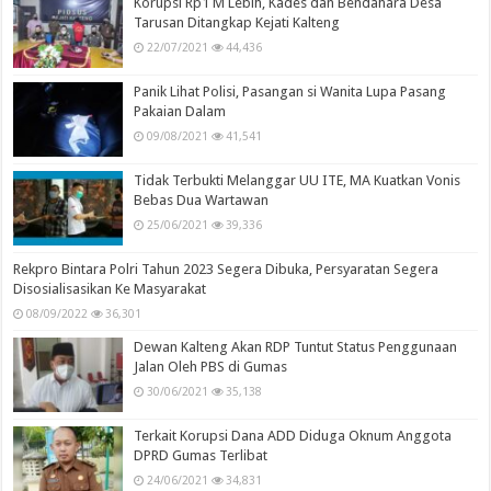
Korupsi Rp1 M Lebih, Kades dan Bendahara Desa
Tarusan Ditangkap Kejati Kalteng
22/07/2021
44,436
Panik Lihat Polisi, Pasangan si Wanita Lupa Pasang
Pakaian Dalam
09/08/2021
41,541
Tidak Terbukti Melanggar UU ITE, MA Kuatkan Vonis
Bebas Dua Wartawan
25/06/2021
39,336
Rekpro Bintara Polri Tahun 2023 Segera Dibuka, Persyaratan Segera
Disosialisasikan Ke Masyarakat
08/09/2022
36,301
Dewan Kalteng Akan RDP Tuntut Status Penggunaan
Jalan Oleh PBS di Gumas
30/06/2021
35,138
Terkait Korupsi Dana ADD Diduga Oknum Anggota
DPRD Gumas Terlibat
24/06/2021
34,831