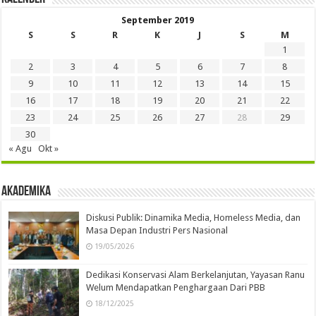
September 2019
S
S
R
K
J
S
M
1
2
3
4
5
6
7
8
9
10
11
12
13
14
15
16
17
18
19
20
21
22
23
24
25
26
27
28
29
30
« Agu
Okt »
Akademika
Diskusi Publik: Dinamika Media, Homeless Media, dan
Masa Depan Industri Pers Nasional
19/05/2026
Dedikasi Konservasi Alam Berkelanjutan, Yayasan Ranu
Welum Mendapatkan Penghargaan Dari PBB
18/12/2025